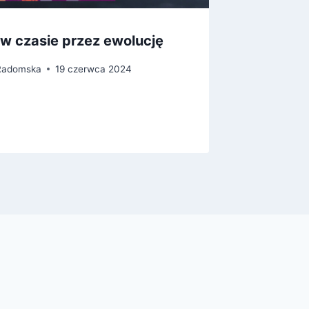
 w czasie przez ewolucję
Mikrow
-Radomska
19 czerwca 2024
Przez