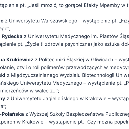
ąpienie pt. „Jeśli mrozić, to gorące! Efekty Mpemby w t
ec
z Uniwersytetu Warszawskiego – wystąpienie pt. „Fiz
go”;
a Rydecka
z Uniwersytetu Medycznego im. Piastów Ślą
pienie pt. „Życie (i zdrowie psychiczne) jako sztuka d
yna Krukiewicz
z Politechniki Śląskiej w Gliwicach – wyst
ołanie, czyli o roli polimerów przewodzących w medycyn
ski
z Międzyuczelnianego Wydziału Biotechnologii Uniw
ńskiego Uniwersytetu Medycznego – wystąpienie pt. „
ymierzeńców w walce z…”;
ny
z Uniwersytetu Jagiellońskiego w Krakowie – wystąpi
a”;
r-Polańska
z Wyższej Szkoły Bezpieczeństwa Publiczneg
peiron w Krakowie – wystąpienie pt. „Czy można popełn