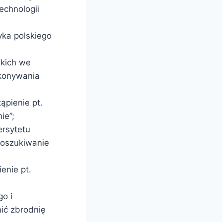
echnologii
yka polskiego
skich we
okonywania
ąpienie pt.
ie”;
ersytetu
Poszukiwanie
enie pt.
o i
ić zbrodnię