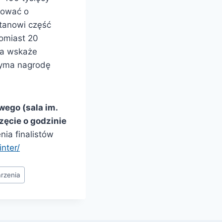
dować o
stanowi część
omiast 20
ta wskaże
zyma nagrodę
ego (sala im.
zęcie o godzinie
ia finalistów
nter/
rzenia