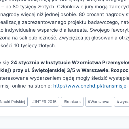
go – po 80 tysięcy złotych. Członkowie jury mogą zadecy
 nagrody więcej niż jednej osobie. 80 procent nagrody 
ealizację zaprezentowanego projektu badawczego, nat
to indywidualne wsparcie dla laureata. Swojego fawory
ona na sali publiczność. Zwycięzca jej głosowania otr
ości 10 tysięcy złotych.
e się
24 stycznia w Instytucie Wzornictwa Przemysłow
ej) przy ul. Świętojerskiej 3/5 w Warszawie. Rozpoc
teresowane wydarzeniem będą mogły śledzić wystąpien
misji online na stronie:
http://www.onehd.pl/transmisje-i
Nauki Polskiej
#
INTER 2015
#
konkurs
#
Warszawa
#
wyda