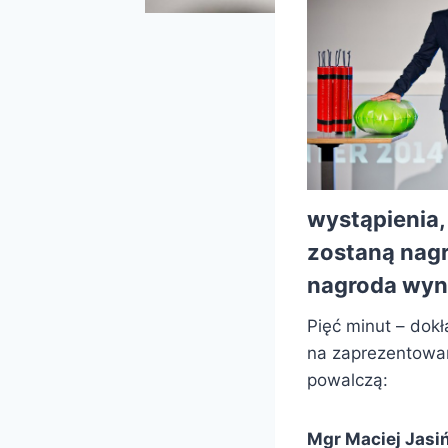
wystąpienia,
zostaną nagr
nagroda wyno
Pięć minut – dokł
na zaprezentowa
powalczą:
Mgr Maciej Jasi