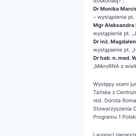
doskonałą?”;
Dr Monika Marc
– wystąpienie pt. 
Mgr Aleksandra
wystąpienie pt. „
Dr inż. Magdale
wystąpienie pt. „
Dr hab. n. med. 
„MikroRNA z wiel
Występy oceni jur
Tańska z Centrum
red. Dorota Roma
Stowarzyszenia D
Programu 1 Polsk
Laureaci pierwsze