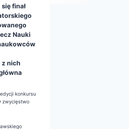
ię finał
atorskiego
zowanego
zecz Nauki
u naukowców
 z nich
 główna
 edycji konkursu
O zwycięstwo
zawskiego