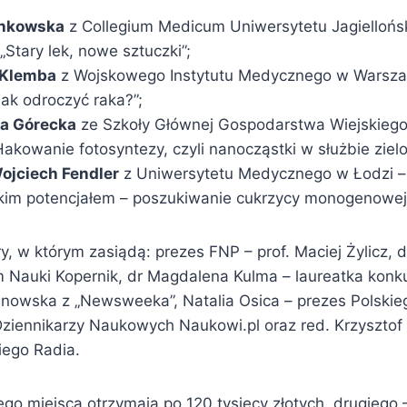
inkowska
z Collegium Medicum Uniwersytetu Jagiellońs
„Stary lek, nowe sztuczki”;
 Klemba
z Wojskowego Instytutu Medycznego w Warsza
Jak odroczyć raka?”;
na Górecka
ze Szkoły Głównej Gospodarstwa Wiejskieg
Hakowanie fotosyntezy, czyli nanocząstki w służbie zielon
Wojciech Fendler
z Uniwersytetu Medycznego w Łodzi – 
kim potencjałem – poszukiwanie cukrzycy monogenowej
y, w którym zasiądą: prezes FNP – prof. Maciej Żylicz, d
 Nauki Kopernik, dr Magdalena Kulma – laureatka konk
nowska z „Newsweeka”, Natalia Osica – prezes Polskie
ziennikarzy Naukowych Naukowi.pl oraz red. Krzysztof 
iego Radia.
go miejsca otrzymają po 120 tysięcy złotych, drugiego 