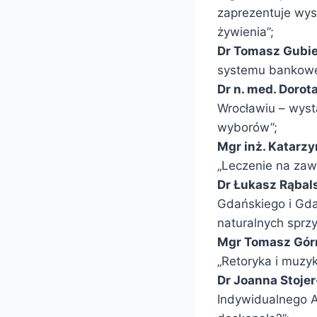
zaprezentuje wyst
żywienia”;
Dr Tomasz Gubi
systemu bankowe
Dr n. med. Dorot
Wrocławiu – wystą
wyborów”;
Mgr inż. Katarz
„Leczenie na zaw
Dr Łukasz Rąbal
Gdańskiego i Gda
naturalnych sprz
Mgr Tomasz Gór
„Retoryka i muzyk
Dr Joanna Stoje
Indywidualnego A