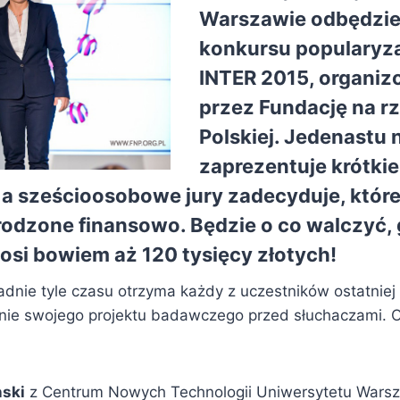
Warszawie odbędzie s
konkursu popularyz
INTER 2015, organi
przez Fundację na r
Polskiej. Jedenast
zaprezentuje krótkie
 a sześcioosobowe jury zadecyduje, które
odzone finansowo. Będzie o co walczyć,
si bowiem aż 120 tysięcy złotych!
adnie tyle czasu otrzyma każdy z uczestników ostatniej
nie swojego projektu badawczego przed słuchaczami. 
ński
z Centrum Nowych Technologii Uniwersytetu Wars