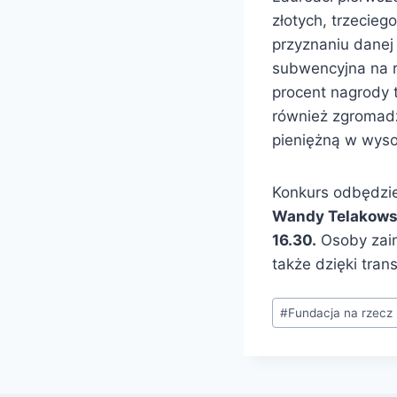
złotych, trzecie
przyznaniu danej
subwencyjna na r
procent nagrody 
również zgromadz
pieniężną w wysok
Konkurs odbędzi
Wandy Telakowski
16.30.
Osoby zain
także dzięki trans
Tagi
#
Fundacja na rzecz 
wpisu: