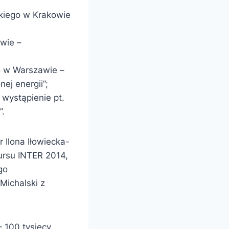
kiego w Krakowie
wie –
o w Warszawie –
ej energii”;
wystąpienie pt.
”.
r Ilona Iłowiecka-
ursu INTER 2014,
go
Michalski z
– 100 tysięcy