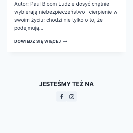
Autor: Paul Bloom Ludzie dosyć chętnie
wybierają niebezpieczeństwo i cierpienie w
swoim życiu; chodzi nie tylko o to, że
podejmują…
ZŁOTY
DOWIEDZ SIĘ WIĘCEJ
ŚRODEK.
O
PRZYJEMNOŚCIACH
CIERPIENIA
I
POSZUKIWANIU
JESTEŚMY TEŻ NA
SENSU