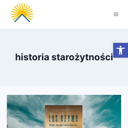
Przejdź
do
treści
Otwórz
historia starożytności