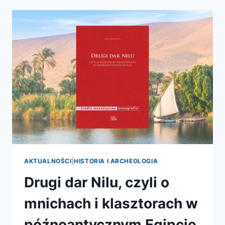
RZUCIŁA
WYZWANIE
RZYMOWI
I
ZDOBYŁA
WIECZNĄ
SŁAWĘ
AKTUALNOŚCI
|
HISTORIA I ARCHEOLOGIA
Drugi dar Nilu, czyli o
mnichach i klasztorach w
późnoantycznym Egipcie