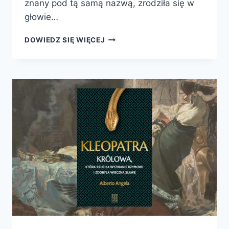
znany pod tą samą nazwą, zrodziła się w
głowie…
LOS
DOWIEDZ SIĘ WIĘCEJ
RZYMU.
KLIMAT,
CHOROBY
I
KONIEC
IMPERIUM