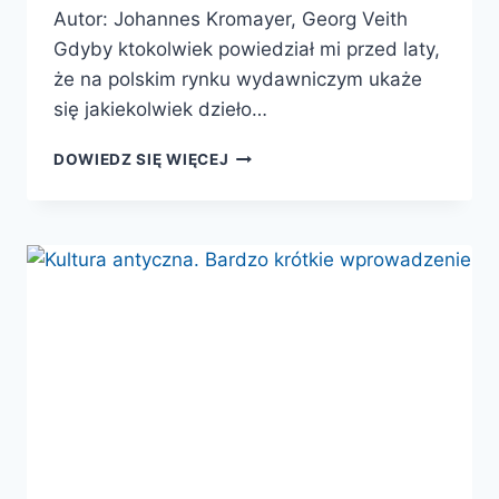
Autor: Johannes Kromayer, Georg Veith
Gdyby ktokolwiek powiedział mi przed laty,
że na polskim rynku wydawniczym ukaże
się jakiekolwiek dzieło…
ATLAS
DOWIEDZ SIĘ WIĘCEJ
BITEW
DO
HISTORII
WOJSKOWOŚCI
STAROŻYTNEJ