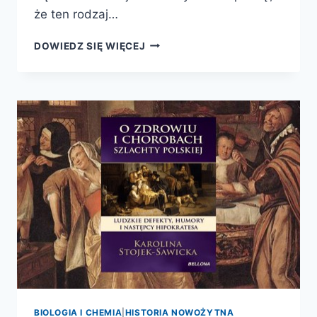
że ten rodzaj…
POWIEŚCI
DOWIEDZ SIĘ WIĘCEJ
HISTORYCZNE
CZYLI
ROZRYWKA
Z
NAUKĄ
W
TLE
BIOLOGIA I CHEMIA
|
HISTORIA NOWOŻYTNA