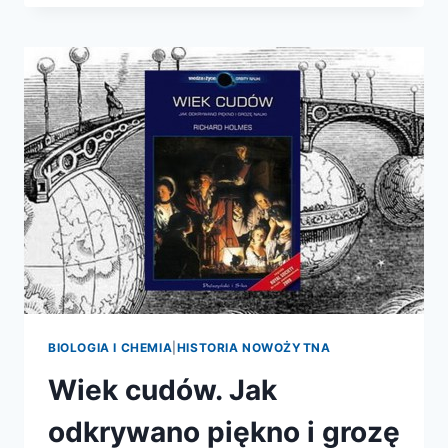
ZMIENIŁA
ŚWIAT.
DARWIN
NA
POKŁADZIE
BEAGLE’A
BIOLOGIA I CHEMIA
|
HISTORIA NOWOŻYTNA
Wiek cudów. Jak
odkrywano piękno i grozę