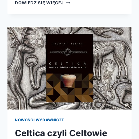
KRUCJATY.
DOWIEDZ SIĘ WIĘCEJ
WOJNA
O
ZIEMIĘ
ŚWIĘTĄ
NOWOŚCI WYDAWNICZE
Celtica czyli Celtowie