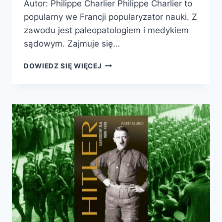
Autor: Philippe Charlier Philippe Charlier to
popularny we Francji popularyzator nauki. Z
zawodu jest paleopatologiem i medykiem
sądowym. Zajmuje się…
CZEGO
DOWIEDZ SIĘ WIĘCEJ
UCZĄ
NAS
UMARLI.
PATOLOG
NA
TROPIE
ZAGADEK
HISTORII