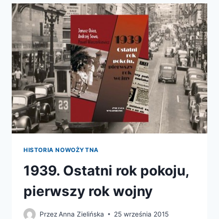
SZLACHTY
POLSKIEJ.
LUDZKIE
DEFEKTY,
HUMORY
I
NASTĘPCY
HIPOKRATESA
HISTORIA NOWOŻYTNA
1939. Ostatni rok pokoju,
pierwszy rok wojny
Przez
Anna Zielińska
25 września 2015