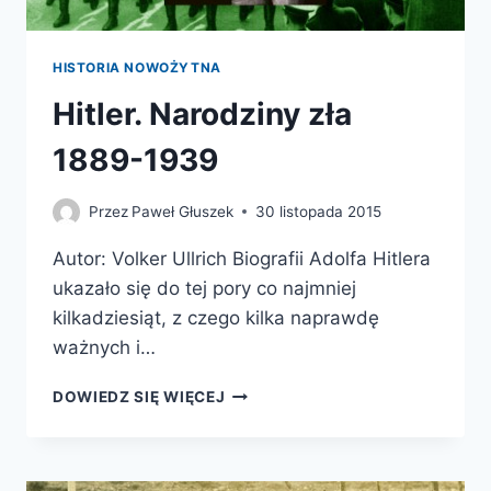
HISTORIA NOWOŻYTNA
Hitler. Narodziny zła
1889-1939
Przez
Paweł Głuszek
30 listopada 2015
Autor: Volker Ullrich Biografii Adolfa Hitlera
ukazało się do tej pory co najmniej
kilkadziesiąt, z czego kilka naprawdę
ważnych i…
HITLER.
DOWIEDZ SIĘ WIĘCEJ
NARODZINY
ZŁA
1889-
1939