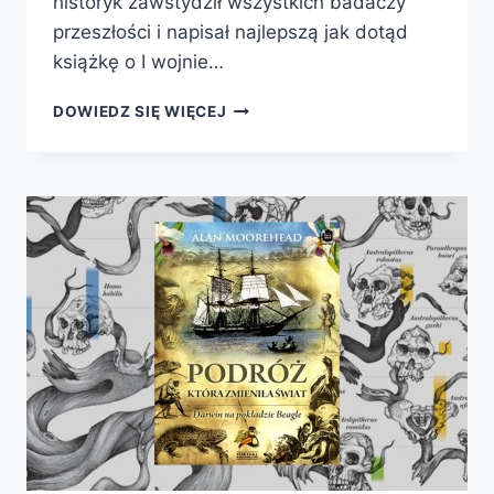
historyk zawstydził wszystkich badaczy
przeszłości i napisał najlepszą jak dotąd
książkę o I wojnie…
1914.
DOWIEDZ SIĘ WIĘCEJ
ROK
KOŃCA
ŚWIATA