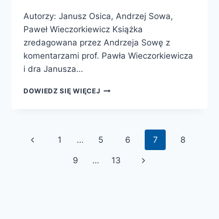
Autorzy: Janusz Osica, Andrzej Sowa,
Paweł Wieczorkiewicz Książka
zredagowana przez Andrzeja Sowę z
komentarzami prof. Pawła Wieczorkiewicza
i dra Janusza…
1939.
DOWIEDZ SIĘ WIĘCEJ
OSTATNI
ROK
POKOJU,
PIERWSZY
Nawigacja
Poprzednia
1
…
5
6
7
8
ROK
WOJNY
strony
strona
Następna
9
…
13
strona