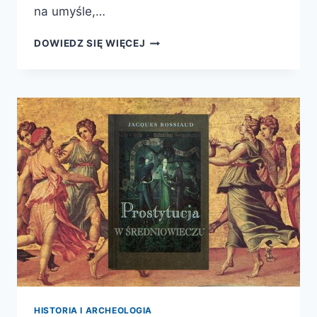
na umyśle,…
GÖRING
DOWIEDZ SIĘ WIĘCEJ
I
PSYCHIATRA.
TRAGICZNY
POJEDYNEK
UMYSŁÓW
HISTORIA I ARCHEOLOGIA