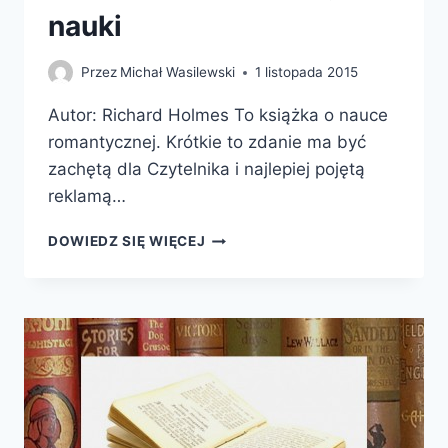
nauki
Przez
Michał Wasilewski
1 listopada 2015
Autor: Richard Holmes To książka o nauce
romantycznej. Krótkie to zdanie ma być
zachętą dla Czytelnika i najlepiej pojętą
reklamą…
WIEK
DOWIEDZ SIĘ WIĘCEJ
CUDÓW.
JAK
ODKRYWANO
PIĘKNO
I
GROZĘ
NAUKI