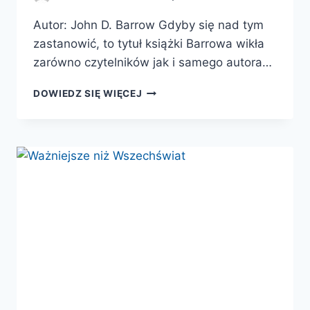
Autor: John D. Barrow Gdyby się nad tym
zastanowić, to tytuł książki Barrowa wikła
zarówno czytelników jak i samego autora…
NOWE
DOWIEDZ SIĘ WIĘCEJ
TEORIE
WSZYSTKIEGO.
W
POSZUKIWANIU
OSTATECZNEGO
WYJAŚNIENIA