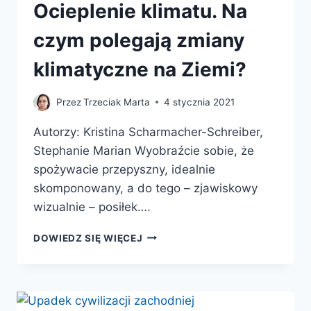
Ocieplenie klimatu. Na
czym polegają zmiany
klimatyczne na Ziemi?
Przez
Trzeciak Marta
4 stycznia 2021
Autorzy: Kristina Scharmacher-Schreiber,
Stephanie Marian Wyobraźcie sobie, że
spożywacie przepyszny, idealnie
skomponowany, a do tego – zjawiskowy
wizualnie – posiłek….
OCIEPLENIE
DOWIEDZ SIĘ WIĘCEJ
KLIMATU.
NA
CZYM
POLEGAJĄ
ZMIANY