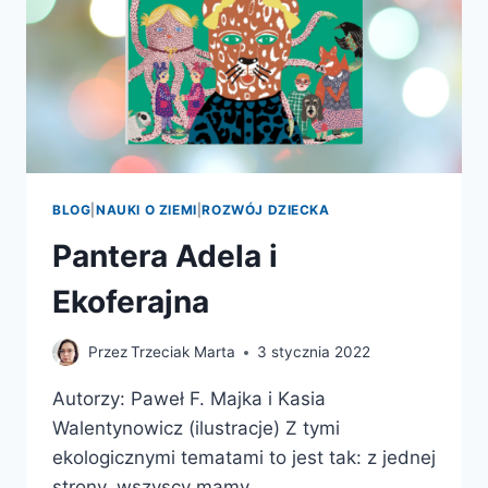
BLOG
|
NAUKI O ZIEMI
|
ROZWÓJ DZIECKA
Pantera Adela i
Ekoferajna
Przez
Trzeciak Marta
3 stycznia 2022
Autorzy: Paweł F. Majka i Kasia
Walentynowicz (ilustracje) Z tymi
ekologicznymi tematami to jest tak: z jednej
strony, wszyscy mamy…