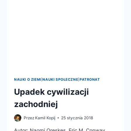
KLIMATYCZNE
NA
ZIEMI?
NAUKI O ZIEMI
|
NAUKI SPOŁECZNE
|
PATRONAT
Upadek cywilizacji
zachodniej
Przez
Kamil Kopij
25 stycznia 2018
Autor: Naomi Oreskes, Eric M. Conway