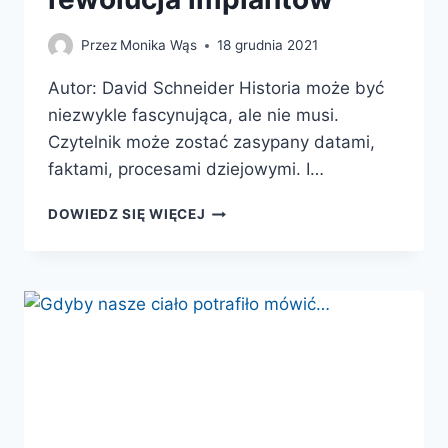
Przez
Monika Wąs
18 grudnia 2021
Autor: David Schneider Historia może być
niezwykle fascynująca, ale nie musi.
Czytelnik może zostać zasypany datami,
faktami, procesami dziejowymi. I…
HISTORIA
DOWIEDZ SIĘ WIĘCEJ
WSPÓŁCZESNEJ
MEDYCYNY.
RENESANS,
WYNALEZIENIE
CHIRURGII
I
REWOLUCJA
IMPLANTÓW