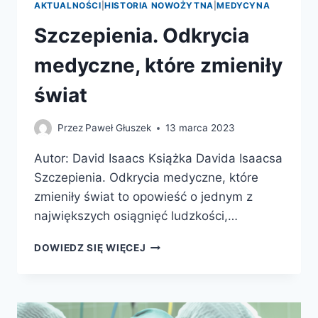
AKTUALNOŚCI
|
HISTORIA NOWOŻYTNA
|
MEDYCYNA
Szczepienia. Odkrycia
medyczne, które zmieniły
świat
Przez
Paweł Głuszek
13 marca 2023
Autor: David Isaacs Książka Davida Isaacsa
Szczepienia. Odkrycia medyczne, które
zmieniły świat to opowieść o jednym z
największych osiągnięć ludzkości,…
SZCZEPIENIA.
DOWIEDZ SIĘ WIĘCEJ
ODKRYCIA
MEDYCZNE,
KTÓRE
ZMIENIŁY