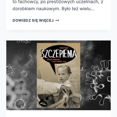
to fachowcy, po prestiżowych uczelniach, z
dorobkiem naukowym. Było też wielu…
LEKARZE
DOWIEDZ SIĘ WIĘCEJ
OD
ZABIJANIA.
MEDYCZNA
GWARDIA
HITLERA