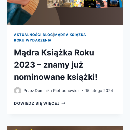
2023
AKTUALNOŚCI
|
BLOG
|
MĄDRA KSIĄŻKA
ROKU
|
WYDARZENIA
Mądra Książka Roku
2023 – znamy już
nominowane książki!
Przez
Dominika Pietrachowicz
15 lutego 2024
MĄDRA
DOWIEDZ SIĘ WIĘCEJ
KSIĄŻKA
ROKU
2023
–