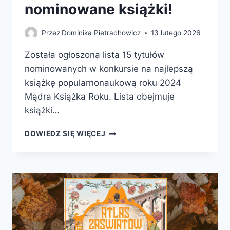
nominowane książki!
Przez
Dominika Pietrachowicz
13 lutego 2026
Została ogłoszona lista 15 tytułów
nominowanych w konkursie na najlepszą
książkę popularnonaukową roku 2024
Mądra Książka Roku. Lista obejmuje
książki…
MĄDRA
DOWIEDZ SIĘ WIĘCEJ
KSIĄŻKA
ROKU
2025
–
PREZENTUJEMY
NOMINOWANE
KSIĄŻKI!