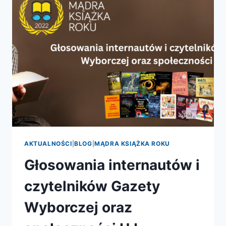
ZNAMY
JUŻ
NOMINOWANE
KSIĄŻKI!
AKTUALNOŚCI
|
BLOG
|
MĄDRA KSIĄŻKA ROKU
Głosowania internautów i
czytelników Gazety
Wyborczej oraz