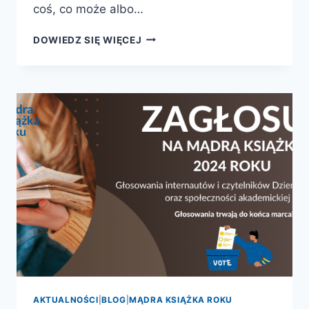
coś, co może albo…
STRASZYDŁA.
DOWIEDZ SIĘ WIĘCEJ
POTWORY
I
UPIORY
Z
KULTOWYCH
HORRORÓW
AKTUALNOŚCI
|
BLOG
|
MĄDRA KSIĄŻKA ROKU