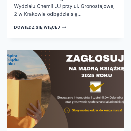
Wydziału Chemii UJ przy ul. Gronostajowej
2 w Krakowie odbędzie się…
JA
DOWIEDZ SIĘ WIĘCEJ
CHCĘ
NOBLA!
JAK
ODNALEŹĆ
SIĘ
W
ŚWIECIE
NAUKI?
–
SPOTKANIE
AUTORSKIE
WOKÓŁ
KSIĄŻKI