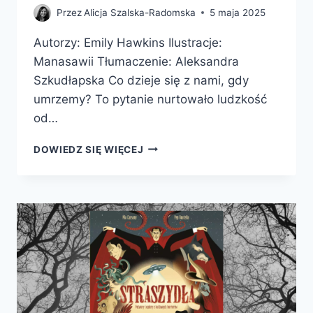
Przez
Alicja Szalska-Radomska
5 maja 2025
Autorzy: Emily Hawkins Ilustracje:
Manasawii Tłumaczenie: Aleksandra
Szkudłapska Co dzieje się z nami, gdy
umrzemy? To pytanie nurtowało ludzkość
od…
ATLAS
DOWIEDZ SIĘ WIĘCEJ
ZAŚWIATÓW.
PRZEWODNIK
PO
PODZIEMNYCH,
ZIEMSKICH
I
NIEBIESKICH
KRÓLESTWACH
ZMARŁYCH