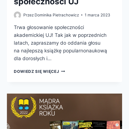
społeczności UJ
Przez
Dominika Pietrachowicz
1 marca 2023
Trwa głosowanie społeczności
akademickiej UJ! Tak jak w poprzednich
latach, zapraszamy do oddania głosu
na najlepszą książkę popularnonaukową
dla dorosłych i…
GŁOSOWANIA
DOWIEDZ SIĘ WIĘCEJ
INTERNAUTÓW
I
CZYTELNIKÓW
GAZETY
WYBORCZEJ
ORAZ
SPOŁECZNOŚCI
UJ