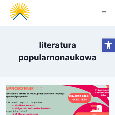
Przejdź
do
treści
Otwórz
literatura
popularnonaukowa