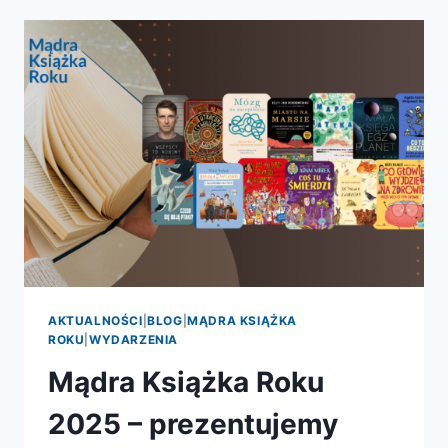
ROKU
2025
–
ODDAJ
SWÓJ
GŁOS!
AKTUALNOŚCI
|
BLOG
|
MĄDRA KSIĄŻKA
ROKU
|
WYDARZENIA
Mądra Książka Roku
2025 – prezentujemy