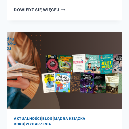
GŁOSOWANIA
DOWIEDZ SIĘ WIĘCEJ
INTERNAUTÓW
I
CZYTELNIKÓW
DZIENNIKA
POLSKIEGO
ORAZ
SPOŁECZNOŚCI
UJ
NA
MĄDRĄ
KSIĄŻKĘ
ROKU
2024
AKTUALNOŚCI
|
BLOG
|
MĄDRA KSIĄŻKA
ROKU
|
WYDARZENIA