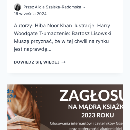
Przez
Alicja Szalska-Radomska
16 września 2024
Autorzy: Hiba Noor Khan Ilustracje: Harry
Woodgate Tłumaczenie: Bartosz Lisowski
Muszę przyznać, że w tej chwili na rynku
jest naprawdę…
SKĄD
DOWIEDZ SIĘ WIĘCEJ
SIĘ
BIERZE
SPAGHETTI
PIES
I
INNE
NAUKOWE
TAJEMNICE
WSZECHŚWIATA!