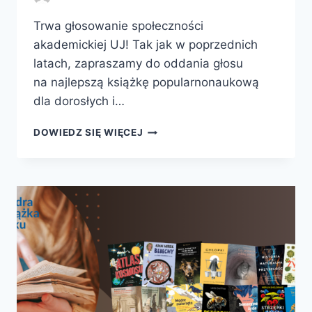
Trwa głosowanie społeczności
akademickiej UJ! Tak jak w poprzednich
latach, zapraszamy do oddania głosu
na najlepszą książkę popularnonaukową
dla dorosłych i…
GŁOSOWANIA
DOWIEDZ SIĘ WIĘCEJ
INTERNAUTÓW
I
CZYTELNIKÓW
GAZETY
WYBORCZEJ
ORAZ
SPOŁECZNOŚCI
UJ
NA
MĄDRĄ
KSIĄŻKĘ
ROKU