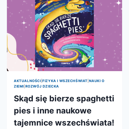
ZNAMY
JUŻ
NOMINOWANE
KSIĄŻKI!
AKTUALNOŚCI
|
FIZYKA I WSZECHŚWIAT
|
NAUKI O
ZIEMI
|
ROZWÓJ DZIECKA
Skąd się bierze spaghetti
pies i inne naukowe
tajemnice wszechświata!