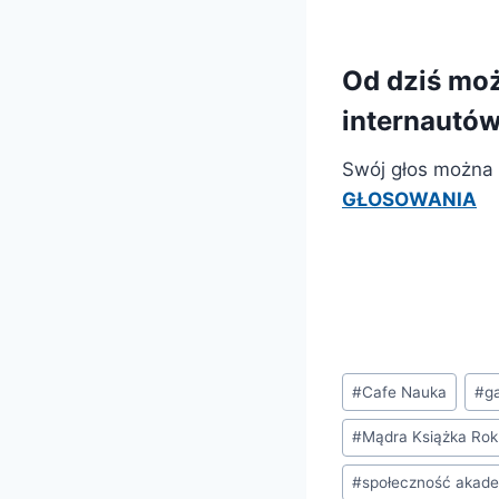
Od dziś moż
internautów
Swój głos można 
GŁOSOWANIA
Tagi
#
Cafe Nauka
#
g
wpisu:
#
Mądra Książka Ro
#
społeczność akad