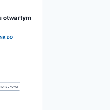
u otwartym
INK DO
arnonaukowa