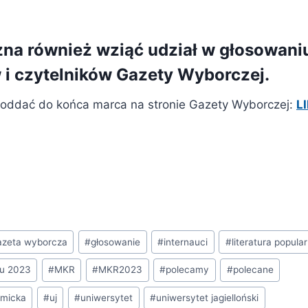
na również wziąć udział w głosowani
 i czytelników Gazety Wyborczej.
oddać do końca marca na stronie Gazety Wyborczej:
L
azeta wyborcza
#
głosowanie
#
internauci
#
literatura popul
ku 2023
#
MKR
#
MKR2023
#
polecamy
#
polecane
emicka
#
uj
#
uniwersytet
#
uniwersytet jagielloński