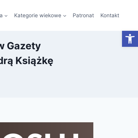
a
Kategorie wiekowe
Patronat
Kontakt
Otwórz
ów Gazety
drą Książkę