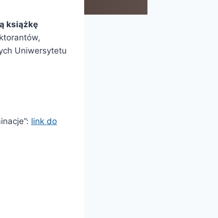
ą książkę
ktorantów,
ych Uniwersytetu
inacje”:
link do