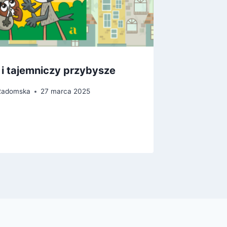
i tajemniczy przybysze
Dla kog
przestr
-Radomska
27 marca 2025
Przez