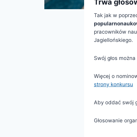
Trwa głosow
Tak jak w poprze
popularnonaukową
pracowników nau
Jagiellońskiego.
Swój głos można
Więcej o nominow
strony konkursu
Aby oddać swój gł
Głosowanie organ