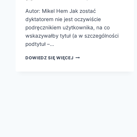
Autor: Mikel Hem Jak zostać
dyktatorem nie jest oczywiście
podręcznikiem użytkownika, na co
wskazywałby tytuł (a w szczególności
podtytuł –…
JAK
DOWIEDZ SIĘ WIĘCEJ
ZOSTAĆ
DYKTATOREM?
PODRĘCZNIK
DLA
NOWICJUSZY