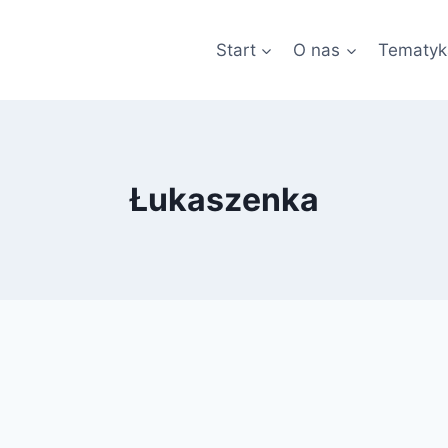
Start
O nas
Tematyk
Łukaszenka