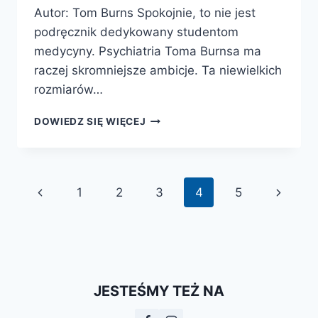
Autor: Tom Burns Spokojnie, to nie jest
podręcznik dedykowany studentom
medycyny. Psychiatria Toma Burnsa ma
raczej skromniejsze ambicje. Ta niewielkich
rozmiarów…
PSYCHIATRIA
DOWIEDZ SIĘ WIĘCEJ
Nawigacja
Poprzednia
Następ
1
2
3
4
5
strony
strona
strona
JESTEŚMY TEŻ NA