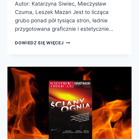
Autor: Katarzyna Siwiec, Mieczysław
Czuma, Leszek Mazan Jest to licząca
grubo ponad pół tysiąca stron, ładnie
przygotowana graficznie i estetycznie…
MADAME,
DOWIEDZ SIĘ WIĘCEJ
WKŁADAMY
DZIECKO
Z
POWROTEM!
SUBIEKTYWNY
PRZYCZYNEK
DO
DZIEJÓW
KOLEBKI
POLSKIEJ
MEDYCYNY