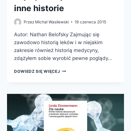
inne historie
Przez
Michał Wasilewski
19 czerwca 2015
Autor: Nathan Belofsky Zajmując się
zawodowo historią leków i w niejakim
zakresie również historią medycyny,
zdążyłem sobie wyrobić pewne poglądy…
JAK
DOWIEDZ SIĘ WIĘCEJ
DAWNIEJ
LECZONO,
CZYLI
PLOMBY
Z
MCHU
I
INNE
HISTORIE