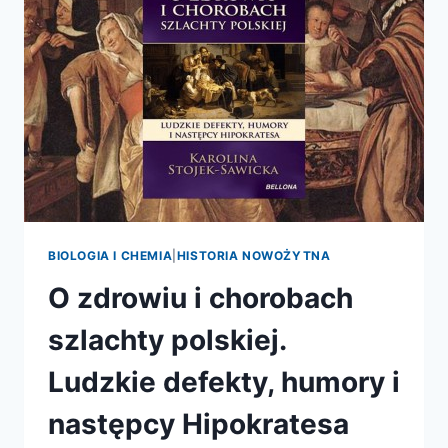
SKĄD
SIĘ
BIERZE
BIOLOGIA I CHEMIA
|
HISTORIA NOWOŻYTNA
O zdrowiu i chorobach
szlachty polskiej.
Ludzkie defekty, humory i
następcy Hipokratesa