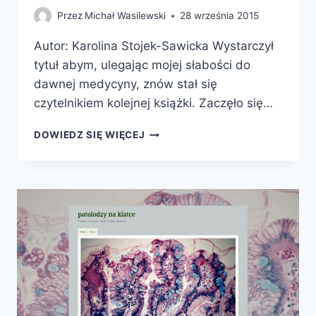
Przez
Michał Wasilewski
28 września 2015
Autor: Karolina Stojek-Sawicka Wystarczył
tytuł abym, ulegając mojej słabości do
dawnej medycyny, znów stał się
czytelnikiem kolejnej książki. Zaczęło się…
O
DOWIEDZ SIĘ WIĘCEJ
ZDROWIU
I
CHOROBACH
SZLACHTY
POLSKIEJ.
LUDZKIE
DEFEKTY,
HUMORY
I
NASTĘPCY
HIPOKRATESA