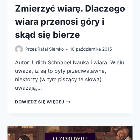
Zmierzyć wiarę. Dlaczego
wiara przenosi góry i
skąd się bierze
Przez
Rafał Siemko
10 października 2015
Autor: Urlich Schnabel Nauka i wiara. Wielu
uważa, iż są to byty przeciwstawne,
niektórzy (w tym piszący te słowa)
uważają,…
ZMIERZYĆ
DOWIEDZ SIĘ WIĘCEJ
WIARĘ.
DLACZEGO
WIARA
PRZENOSI
GÓRY
I