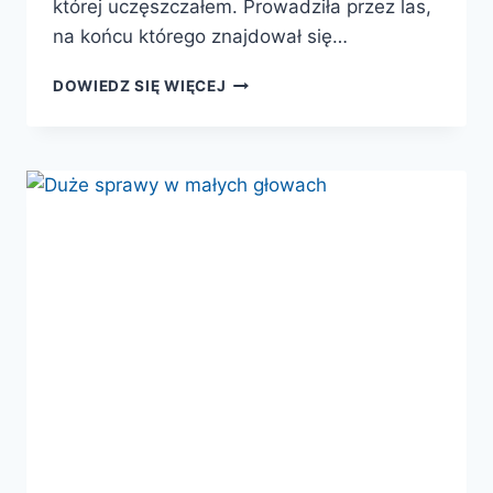
której uczęszczałem. Prowadziła przez las,
na końcu którego znajdował się…
INNY
DOWIEDZ SIĘ WIĘCEJ
DOM.
LUDZIE,
SYSTEM
I
GRANICE
WSPARCIA
W
POLSKICH
DPS