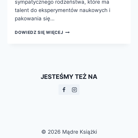
sympatycznego rodzeństwa, które ma
talent do eksperymentów naukowych i
pakowania się…
NIKI
DOWIEDZ SIĘ WIĘCEJ
I
TESLA.
KOLEJNE
DWIE
CZĘŚCI
ZNAKOMITEJ
JESTEŚMY TEŻ NA
SERII
JUŻ
W
KSIĘGARNIACH!
© 2026 Mądre Książki