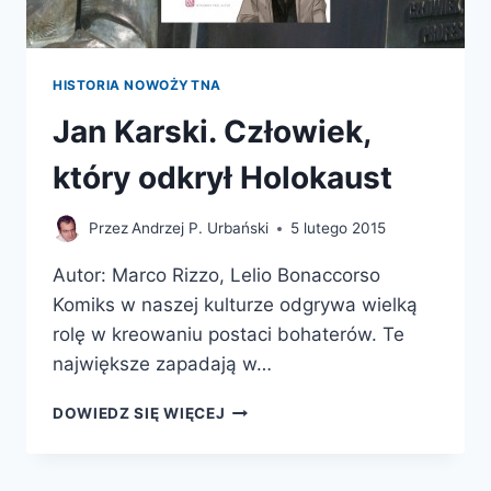
HISTORIA NOWOŻYTNA
Jan Karski. Człowiek,
który odkrył Holokaust
Przez
Andrzej P. Urbański
5 lutego 2015
Autor: Marco Rizzo, Lelio Bonaccorso
Komiks w naszej kulturze odgrywa wielką
rolę w kreowaniu postaci bohaterów. Te
największe zapadają w…
JAN
DOWIEDZ SIĘ WIĘCEJ
KARSKI.
CZŁOWIEK,
KTÓRY