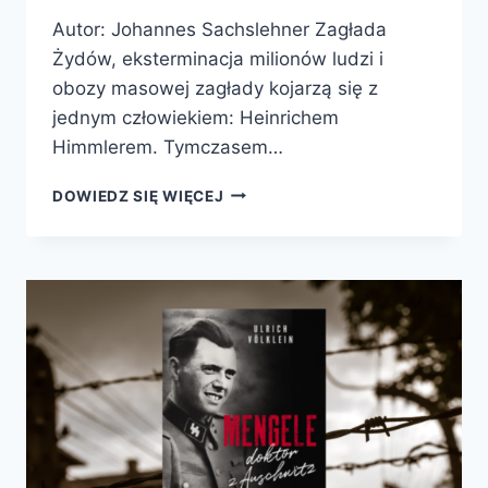
Autor: Johannes Sachslehner Zagłada
Żydów, eksterminacja milionów ludzi i
obozy masowej zagłady kojarzą się z
jednym człowiekiem: Heinrichem
Himmlerem. Tymczasem…
ZARZĄDCA
DOWIEDZ SIĘ WIĘCEJ
DO
SPRAW
ŚMIERCI.
ODILO
GLOBOCNIK,
EKSTERMINACJA
I
OBOZY
ZAGŁADY