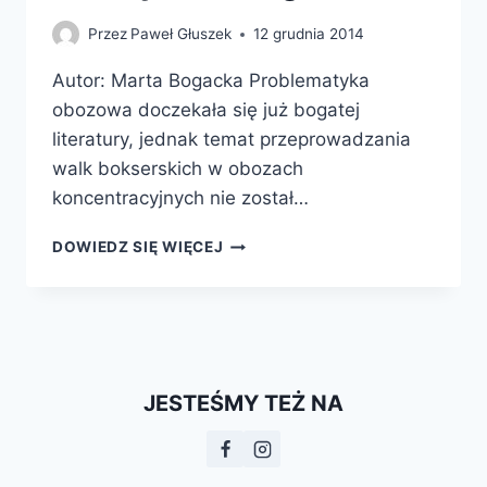
Przez
Paweł Głuszek
12 grudnia 2014
Autor: Marta Bogacka Problematyka
obozowa doczekała się już bogatej
literatury, jednak temat przeprowadzania
walk bokserskich w obozach
koncentracyjnych nie został…
BOKSER
DOWIEDZ SIĘ WIĘCEJ
Z
AUSCHWITZ.
LOSY
TADEUSZA
PIETRZYKOWSKIEGO
JESTEŚMY TEŻ NA