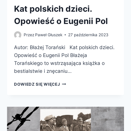
Kat polskich dzieci.
Opowieść o Eugenii Pol
Przez
Paweł Głuszek
27 października 2023
Autor: Błażej Torański Kat polskich dzieci.
Opowieść o Eugenii Pol Błażeja
Torańskiego to wstrząsająca książka o
bestialstwie i znęcaniu…
KAT
DOWIEDZ SIĘ WIĘCEJ
POLSKICH
DZIECI.
OPOWIEŚĆ
O
EUGENII
POL