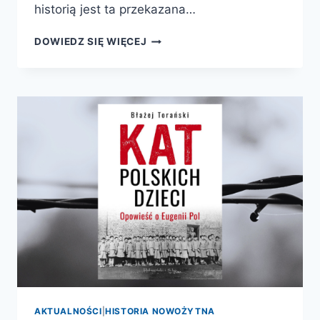
historią jest ta przekazana…
MAŁY
DOWIEDZ SIĘ WIĘCEJ
OŚWIĘCIM.
DZIECIĘCY
OBÓZ
W
ŁODZI
AKTUALNOŚCI
|
HISTORIA NOWOŻYTNA