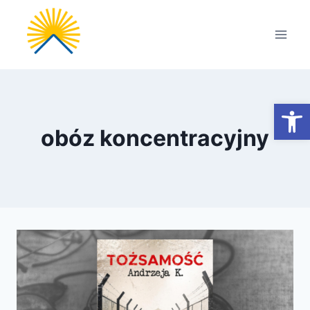
Przejdź
do
treści
Otwórz
obóz koncentracyjny