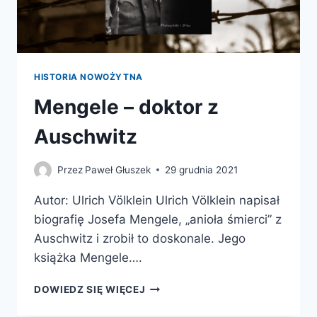
HISTORIA NOWOŻYTNA
Mengele – doktor z
Auschwitz
Przez
Paweł Głuszek
29 grudnia 2021
Autor: Ulrich Völklein Ulrich Völklein napisał
biografię Josefa Mengele, „anioła śmierci” z
Auschwitz i zrobił to doskonale. Jego
książka Mengele….
MENGELE
DOWIEDZ SIĘ WIĘCEJ
–
DOKTOR