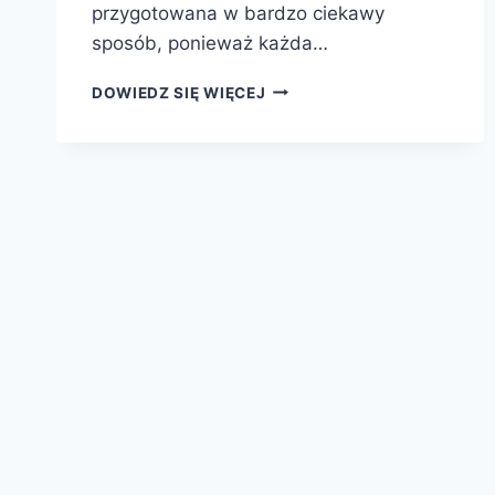
przygotowana w bardzo ciekawy
sposób, ponieważ każda…
WIEM,
DOWIEDZ SIĘ WIĘCEJ
CO
JEM
–
BANANY