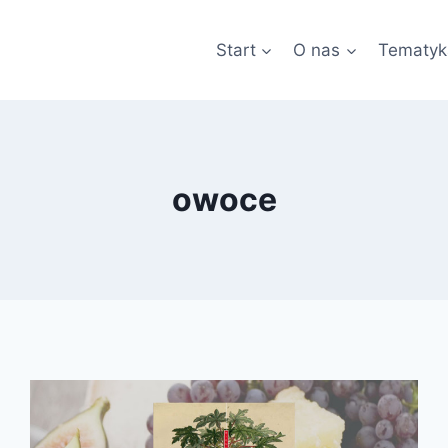
Start
O nas
Tematyk
owoce