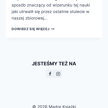
sposób znaczący od wizerunku tej nauki
jaki utrwalił się przez ostatnie stulecie w
naszej zbiorowej…
PAFOS
DOWIEDZ SIĘ WIĘCEJ
–
MISTERIUM
MIASTA
AFRODYTY.
DZIEDZICTWO
ARCHEOLOGICZNE
JESTEŚMY TEŻ NA
A
NOWE
TECHNOLOGIE
© 2026 Mądre Książki