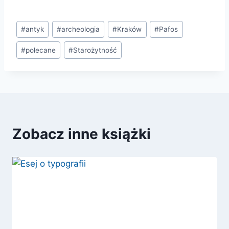
Tagi
#
antyk
#
archeologia
#
Kraków
#
Pafos
wpisu:
#
polecane
#
Starożytność
Zobacz inne książki