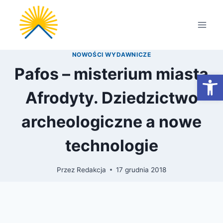
Przejdź
do
treści
NOWOŚCI WYDAWNICZE
Pafos – misterium miasta
Otwórz
Afrodyty. Dziedzictwo
archeologiczne a nowe
technologie
Przez
Redakcja
17 grudnia 2018