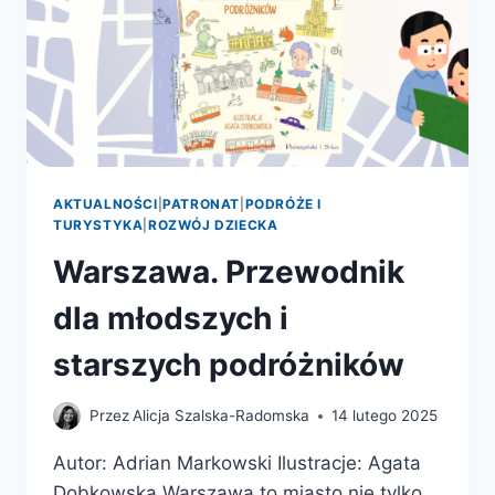
AKTUALNOŚCI
|
PATRONAT
|
PODRÓŻE I
TURYSTYKA
|
ROZWÓJ DZIECKA
Warszawa. Przewodnik
dla młodszych i
starszych podróżników
Przez
Alicja Szalska-Radomska
14 lutego 2025
Autor: Adrian Markowski Ilustracje: Agata
Dobkowska Warszawa to miasto nie tylko