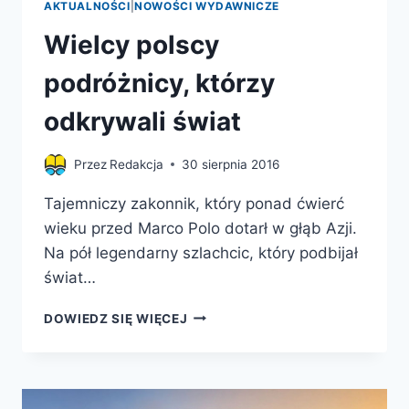
AKTUALNOŚCI
|
NOWOŚCI WYDAWNICZE
Wielcy polscy
podróżnicy, którzy
odkrywali świat
Przez
Redakcja
30 sierpnia 2016
Tajemniczy zakonnik, który ponad ćwierć
wieku przed Marco Polo dotarł w głąb Azji.
Na pół legendarny szlachcic, który podbijał
świat…
WIELCY
DOWIEDZ SIĘ WIĘCEJ
POLSCY
PODRÓŻNICY,
KTÓRZY
ODKRYWALI