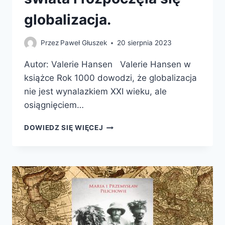
globalizacja.
Przez
Paweł Głuszek
20 sierpnia 2023
Autor: Valerie Hansen Valerie Hansen w
książce Rok 1000 dowodzi, że globalizacja
nie jest wynalazkiem XXI wieku, ale
osiągnięciem…
ROK
DOWIEDZ SIĘ WIĘCEJ
1000.
JAK
ODKRYWCY
POŁĄCZYLI
ODLEGŁE
ZAKĄTKI
ŚWIATA
I
ROZPOCZĘŁA