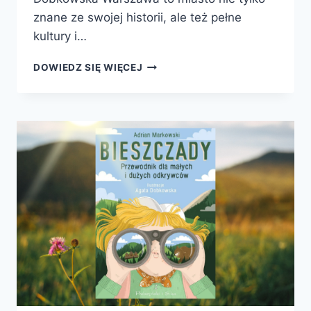
znane ze swojej historii, ale też pełne
kultury i…
WARSZAWA.
DOWIEDZ SIĘ WIĘCEJ
PRZEWODNIK
DLA
MŁODSZYCH
I
STARSZYCH
PODRÓŻNIKÓW