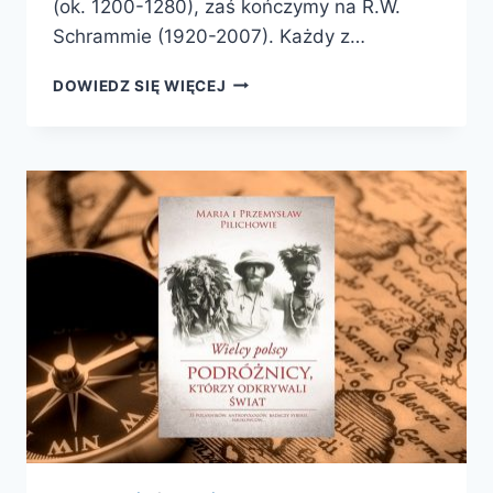
(ok. 1200-1280), zaś kończymy na R.W.
Schrammie (1920-2007). Każdy z…
WIELCY
DOWIEDZ SIĘ WIĘCEJ
POLSCY
PODRÓŻNICY,
KTÓRZY
ODKRYWALI
ŚWIAT