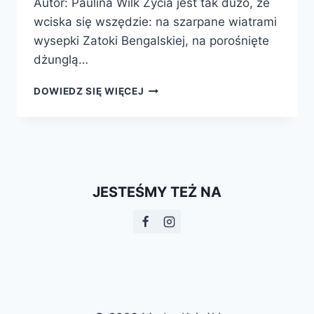
Autor: Paulina Wilk Życia jest tak dużo, że
wciska się wszędzie: na szarpane wiatrami
wysepki Zatoki Bengalskiej, na porośnięte
dżunglą…
LALKI
DOWIEDZ SIĘ WIĘCEJ
W
OGNIU.
OPOWIEŚCI
Z
INDII
JESTEŚMY TEŻ NA