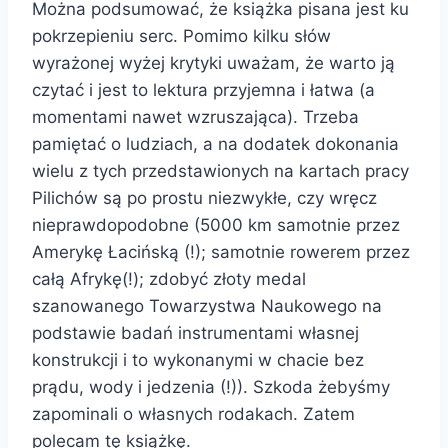
Można podsumować, że książka pisana jest ku
pokrzepieniu serc. Pomimo kilku słów
wyrażonej wyżej krytyki uważam, że warto ją
czytać i jest to lektura przyjemna i łatwa (a
momentami nawet wzruszająca). Trzeba
pamiętać o ludziach, a na dodatek dokonania
wielu z tych przedstawionych na kartach pracy
Pilichów są po prostu niezwykłe, czy wręcz
nieprawdopodobne (5000 km samotnie przez
Amerykę Łacińską (!); samotnie rowerem przez
całą Afrykę(!); zdobyć złoty medal
szanowanego Towarzystwa Naukowego na
podstawie badań instrumentami własnej
konstrukcji i to wykonanymi w chacie bez
prądu, wody i jedzenia (!)). Szkoda żebyśmy
zapominali o własnych rodakach. Zatem
polecam tę książkę.