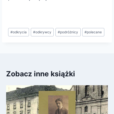
Tagi
#
odkrycia
#
odkrywcy
#
podróżnicy
#
polecane
wpisu:
Zobacz inne książki