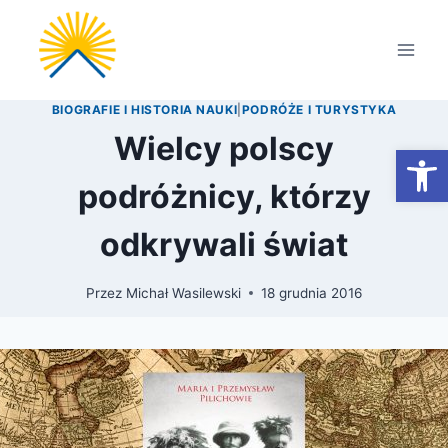
Przejdź
do
treści
BIOGRAFIE I HISTORIA NAUKI
|
PODRÓŻE I TURYSTYKA
Wielcy polscy
Otwórz
podróżnicy, którzy
odkrywali świat
Przez
Michał Wasilewski
18 grudnia 2016