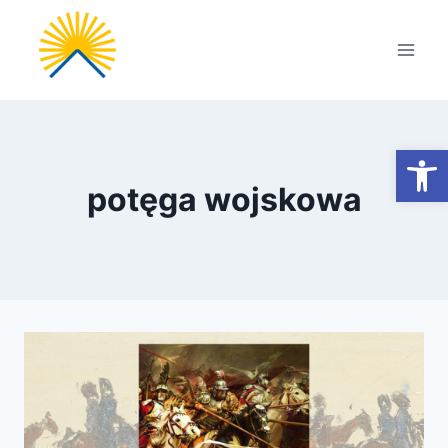
Przejdź
do
treści
Otwórz
potęga wojskowa