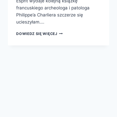
Esprit wydaje kolejną książkę
francuskiego archeologa i patologa
Philippe’a Charliera szczerze się
ucieszyłam….
SEKRETY
DOWIEDZ SIĘ WIĘCEJ
DAWNYCH
ZBRODNI