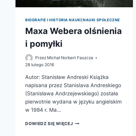
BIOGRAFIE I HISTORIA NAUKI
|
NAUKI SPOŁECZNE
Maxa Webera olśnienia
i pomyłki
Przez
Michał Norbert Faszcza
28 lutego 2016
Autor: Stanisław Andreski Książka
napisana przez Stanislava Andreskiego
(Stanisława Andrzejewskiego) została
pierwotnie wydana w języku angielskim
w 1984 r. Ma…
MAXA
DOWIEDZ SIĘ WIĘCEJ
WEBERA
OLŚNIENIA