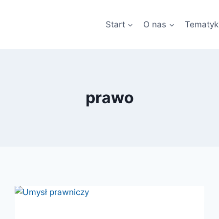
Start
O nas
Tematyk
prawo