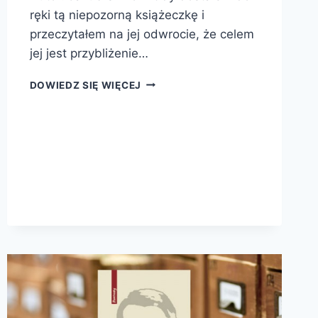
ręki tą niepozorną książeczkę i
przeczytałem na jej odwrocie, że celem
jej jest przybliżenie…
PRAWIE
DOWIEDZ SIĘ WIĘCEJ
BAJKI.
NIEZNAJOMOŚĆ
PRAWA
SZKODZI