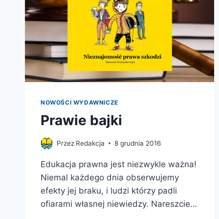
TO
ROBIĆ
I
CZY
NAPRAWDĘ
MAMY
TO
DOBRZE
PRZEMYŚLANE?
NOWOŚCI WYDAWNICZE
Prawie bajki
Przez
Redakcja
8 grudnia 2016
Edukacja prawna jest niezwykle ważna!
Niemal każdego dnia obserwujemy
efekty jej braku, i ludzi którzy padli
ofiarami własnej niewiedzy. Nareszcie…