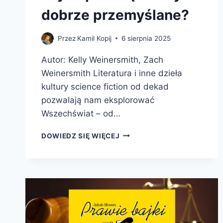
dobrze przemyślane?
Przez
Kamil Kopij
6 sierpnia 2025
Autor: Kelly Weinersmith, Zach
Weinersmith Literatura i inne dzieła
kultury science fiction od dekad
pozwalają nam eksplorować
Wszechświat – od…
MIASTO
DOWIEDZ SIĘ WIĘCEJ
NA
MARSIE.
CZY
MOŻEMY
SKOLONIZOWAĆ
KOSMOS,
CZY
POWINNIŚMY