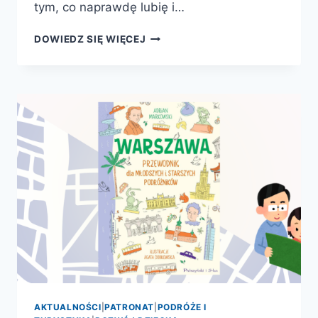
tym, co naprawdę lubię i…
BARCELONA.
DOWIEDZ SIĘ WIĘCEJ
OPOWIEŚCI
O
MIEŚCIE
AKTUALNOŚCI
|
PATRONAT
|
PODRÓŻE I