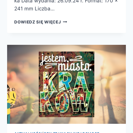
ka Data wydania: 26.09.24 r. Format: 170 x
241 mm Liczba…
WARSZAWA.
DOWIEDZ SIĘ WIĘCEJ
PRZEWODNIK
DLA
MŁODSZYCH
I
STARSZYCH
PODRÓŻNIKÓW
–
PREMIERA