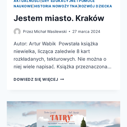
AKTUALNOŚCI
|
GRY EDUKACYJNE I POMOCE
NAUKOWE
|
HISTORIA NOWOŻYTNA
|
ROZWÓJ DZIECKA
Jestem miasto. Kraków
Przez
Michał Wasilewski
27 marca 2024
Autor: Artur Wabik Powstała książka
niewielka, licząca zaledwie 8 kart
rozkładanych, tekturowych. Nie można o
niej wiele napisać. Książka przeznaczona…
JESTEM
DOWIEDZ SIĘ WIĘCEJ
MIASTO.
KRAKÓW