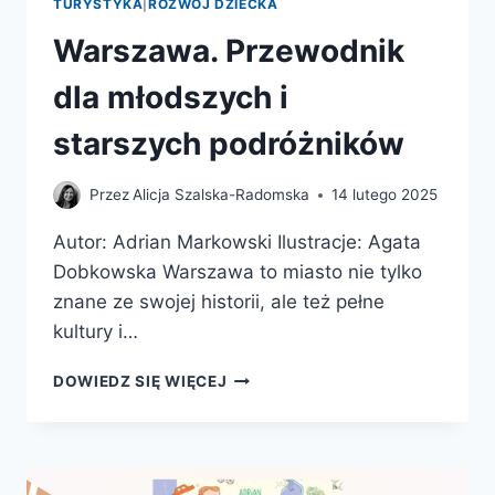
TURYSTYKA
|
ROZWÓJ DZIECKA
Warszawa. Przewodnik
dla młodszych i
starszych podróżników
Przez
Alicja Szalska-Radomska
14 lutego 2025
Autor: Adrian Markowski Ilustracje: Agata
Dobkowska Warszawa to miasto nie tylko
znane ze swojej historii, ale też pełne
kultury i…
WARSZAWA.
DOWIEDZ SIĘ WIĘCEJ
PRZEWODNIK
DLA
MŁODSZYCH
I
STARSZYCH