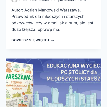
Autor: Adrian Markowski Warszawa.
Przewodnik dla młodszych i starszych
odkrywców leży w dłoni jak album, ale jest
dużo lżejsza: oprawę ma…
WARSZAWA.
DOWIEDZ SIĘ WIĘCEJ
PRZEWODNIK
DLA
MŁODSZYCH
I
STARSZYCH
ODKRYWCÓW