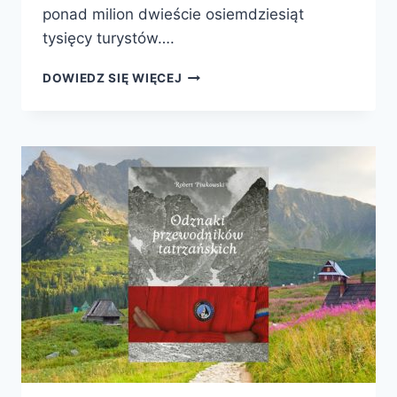
ponad milion dwieście osiemdziesiąt
tysięcy turystów….
TATRY.
DOWIEDZ SIĘ WIĘCEJ
PRZEWODNIK
DLA
DUŻYCH
I
MAŁYCH