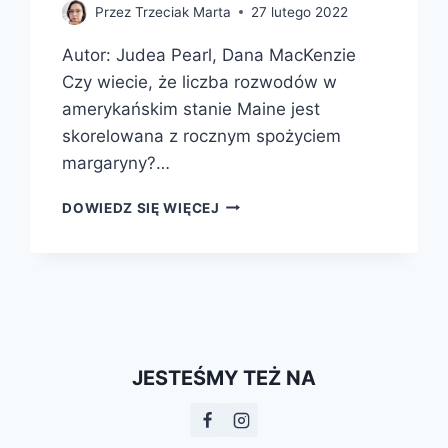
Przez
Trzeciak Marta
27 lutego 2022
Autor: Judea Pearl, Dana MacKenzie
Czy wiecie, że liczba rozwodów w
amerykańskim stanie Maine jest
skorelowana z rocznym spożyciem
margaryny?…
PRZYCZYNY
DOWIEDZ SIĘ WIĘCEJ
I
SKUTKI.
REWOLUCYJNA
NAUKA
WNIOSKOWANIA
PRZYCZYNOWEGO
JESTEŚMY TEŻ NA