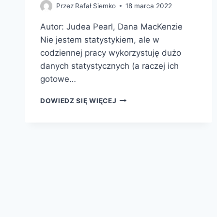
Przez
Rafał Siemko
18 marca 2022
Autor: Judea Pearl, Dana MacKenzie
Nie jestem statystykiem, ale w
codziennej pracy wykorzystuję dużo
danych statystycznych (a raczej ich
gotowe…
PRZYCZYNY
DOWIEDZ SIĘ WIĘCEJ
I
SKUTKI.
REWOLUCYJNA
NAUKA
WNIOSKOWANIA
PRZYCZYNOWEGO