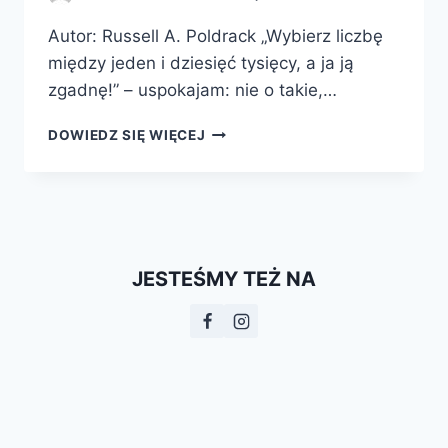
Autor: Russell A. Poldrack „Wybierz liczbę
między jeden i dziesięć tysięcy, a ja ją
zgadnę!” – uspokajam: nie o takie,…
RUSSELL
DOWIEDZ SIĘ WIĘCEJ
POLDRACK,
NAUKA
CZYTANIA
W
MYŚLACH.
CO
JESTEŚMY TEŻ NA
NEUROOBRAZOWANIE
MOŻE
POWIEDZIEĆ
O
NASZYCH
UMYSŁACH?