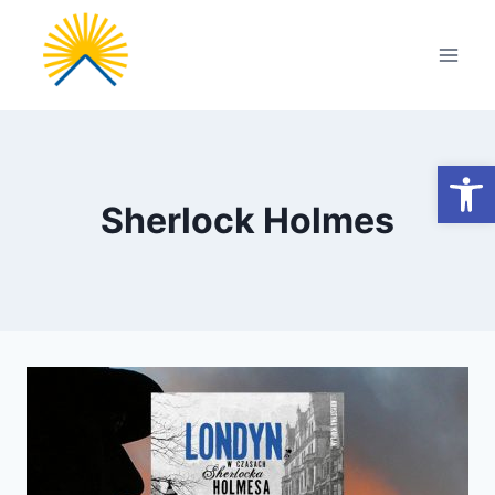
Przejdź
do
treści
Otwórz
Sherlock Holmes