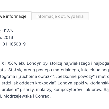
we informacje
Informacje dot. wydania
o: PWN
a: 2016
3-01-18503-9
IX i XX wieku Londyn był stolicą największego i najbo
ata. Stał się areną postępu materialnego, intelektualneg
fotografia i „ruchome obrazki”, „bezkonne powozy” i met
mierdzi jak oddech krokodyla”. Londyn epoki wiktoriański
urokiem” pisarzy, malarzy, kompozytorów i aktorów. Są
d, Modrzejewska i Conrad.