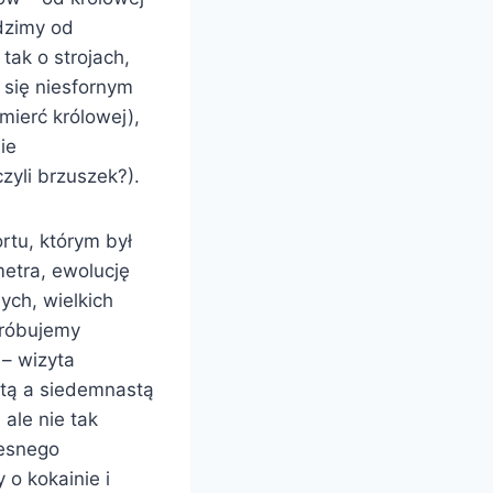
odzimy od
tak o strojach,
 się niesfornym
mierć królowej),
ie
yli brzuszek?).
rtu, którym był
etra, ewolucję
ych, wielkich
próbujemy
 – wizyta
stą a siedemnastą
ale nie tak
zesnego
o kokainie i