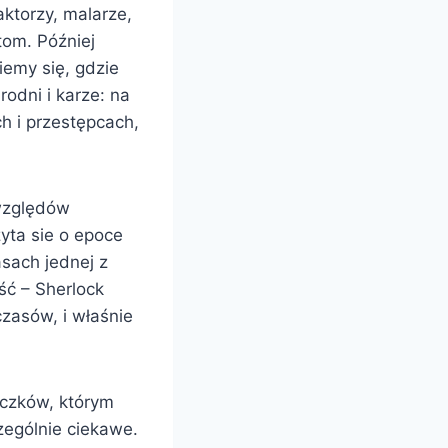
aktorzy, malarze,
etom. Później
emy się, gdzie
rodni i karze: na
h i przestępcach,
 względów
yta sie o epoce
asach jednej z
eść – Sherlock
czasów, i właśnie
aczków, którym
zególnie ciekawe.