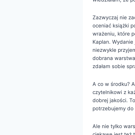
Zazwyczaj nie zac
oceniać książki 
wrażeniu, które p
Kaplan. Wydanie 
niezwykle przyje
dobrana warstwa 
zdałam sobie spr
A co w środku? A
czytelnikowi z ka
dobrej jakości. 
potrzebujemy do t
Ale nie tylko war
ciekawe jest też