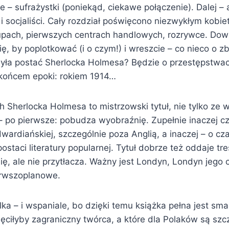
e – sufrażystki (poniekąd, ciekawe połączenie). Dalej – 
pi i socjaliści. Cały rozdział poświęcono niezwykłym kobi
upach, pierwszych centrach handlowych, rozrywce. Dowi
ę, by poplotkować (i o czym!) i wreszcie – co nieco o zb
ła postać Sherlocka Holmesa? Będzie o przestępstwac
 końcem epoki: rokiem 1914…
 Sherlocka Holmesa ­to mistrzowski tytuł, nie tylko ze
 po pierwsze: pobudza wyobraźnię. Zupełnie inaczej cz
edwardiańskiej, szczególnie poza Anglią, a inaczej – o cz
postaci literatury popularnej. Tytuł dobrze też oddaje tr
ę, ale nie przytłacza. Ważny jest Londyn, Londyn jego 
ierwszoplanowe.
lka – i wspaniale, bo dzięki temu książka pełna jest sm
ęciłyby zagraniczny twórca, a które dla Polaków są szc