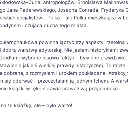
kłodowską-Curie, antropologów: Bronisława Malinowski
ego Jana Paderewskiego, Josepha Conrada, Fryderyka 
lskich socjalistów… Polka – ale Polka mieszkająca w Lo
Londynem i czująca ducha tego miasta.
pularnonaukowa powinna łączyć trzy aspekty: rzetelną 
 i dobrą warstwę edytorską. Nie jestem historykiem; zw
 źródłami wybrane losowo fakty i – były one prawdziwe. 
stawienie jakiejś wielkiej prawdy historycznej. To raczej
e dobrane, z rozmysłem i urokiem poukładane. Atrakcy
am się oderwać – przeczytałam ją jednym tchem. A wars
ęcie książki w rękę sprawia prawdziwą przyjemność.
na tę książkę, ale – było warto!