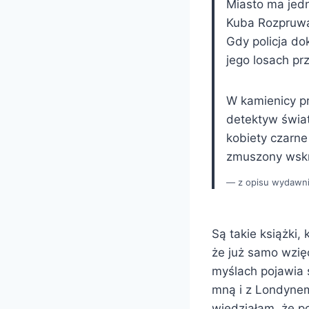
Miasto ma jedn
Kuba Rozpruwac
Gdy policja do
jego losach pr
W kamienicy prz
detektyw świat
kobiety czarne
zmuszony wskr
z opisu wydawn
Są takie książki,
że już samo wzięc
myślach pojawia s
mną i z Londynem
wiedziałam, że p