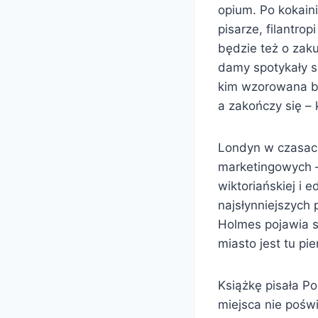
opium. Po kokaini
pisarze, filantro
będzie też o zak
damy spotykały si
kim wzorowana by
a zakończy się –
Londyn w czasach
marketingowych –
wiktoriańskiej i 
najsłynniejszych 
Holmes pojawia si
miasto jest tu p
Książkę pisała Po
miejsca nie poświ