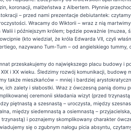
odzin, koronacji, małżeństwa z Albertem. Płynnie przech
tokracji – przed nami prezentacje debiutantek: czytamy 
roczystości. Wracamy do Wiktorii – wraz z nią martwimy
 Walii i późniejszym królem; będzie poważnie (muzea, ś
dowcipnie (kto wiedział, że króla Edwarda VII, czyli właśn
tiego, nazywano Tum-Tum – od angielskiego tummy, cz
mnat przeskakujemy do największego placu budowy i po
XIX i XX wieku. Śledzimy rozwój komunikacji, budowę m
my także mieszkańców – mniej i bardziej arystokratyczn
w, ich zalety i słabostki. Wraz z ówczesną panią domu 
mplikowanej ceremonii składania wizyt (przed trzynastą
iędzy piętnastą a szesnastą – uroczysta, między szesna
lna, między siedemnastą a osiemnastą – przyjacielska, 
d trzynastą) i poznajemy skomplikowany charakter ówc
iadujemy się o zgubnym nałogu picia absyntu, czytamy 