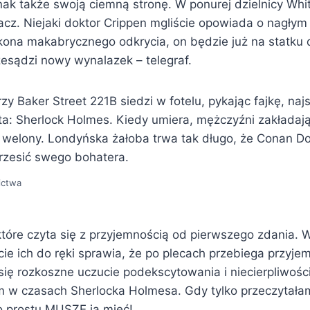
ak także swoją ciemną stronę. W ponurej dzielnicy Whi
z. Niejaki doktor Crippen mgliście opowiada o nagłym 
kona makabrycznego odkrycia, on będzie już na statku
zesądzi nowy wynalazek – telegraf.
y Baker Street 221B siedzi w fotelu, pykając fajkę, najs
a: Sherlock Holmes. Kiedy umiera, mężczyźni zakładają
 welony. Londyńska żałoba trwa tak długo, że Conan Do
zesić swego bohatera.
ictwa
 które czyta się z przyjemnością od pierwszego zdania. W
ie ich do ręki sprawia, że po plecach przebiega przyje
ię rozkoszne uczucie podekscytowania i niecierpliwości
 w czasach Sherlocka Holmesa. Gdy tylko przeczytałam 
o prostu MUSZĘ ją mieć!