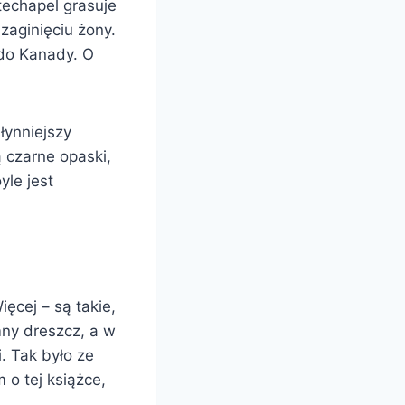
techapel grasuje
zaginięciu żony.
 do Kanady. O
łynniejszy
 czarne opaski,
yle jest
ięcej – są takie,
mny dreszcz, a w
. Tak było ze
o tej książce,