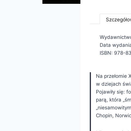
Szczegóło
Wydawnictw
Data wydani
ISBN: 978-8
Na przełomie X
w dziejach świ
Pojawiły się: 
parą, która „ś
„niesamowitym 
Chopin, Norwi