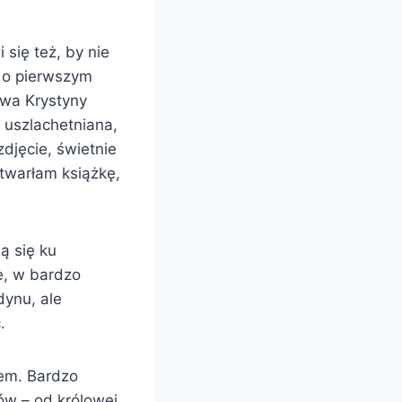
się też, by nie
ć o pierwszym
stwa Krystyny
 uszlachetniana,
djęcie, świetnie
twarłam książkę,
ą się ku
ne, w bardzo
dynu, ale
.
iem. Bardzo
ów – od królowej