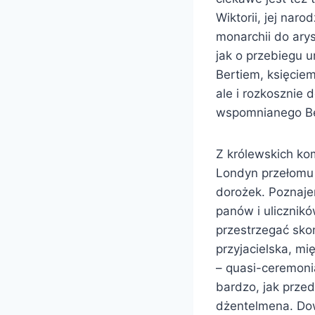
Wiktorii, jej nar
monarchii do arys
jak o przebiegu u
Bertiem, księciem
ale i rozkosznie 
wspomnianego Ber
Z królewskich ko
Londyn przełomu 
dorożek. Poznaje
panów i ulicznikó
przestrzegać sko
przyjacielska, m
– quasi-ceremonia
bardzo, jak prze
dżentelmena. Dow