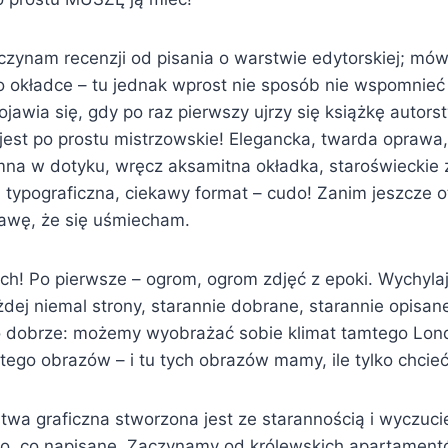
zynam recenzji od pisania o warstwie edytorskiej; mówi 
po okładce – tu jednak wprost nie sposób nie wspomnie
ojawia się, gdy po raz pierwszy ujrzy się książkę autor
jest po prostu mistrzowskie! Elegancka, twarda oprawa,
mna w dotyku, wręcz aksamitna okładka, staroświeckie z
typograficzna, ciekawy format – cudo! Zanim jeszcze o
awę, że się uśmiecham.
ch! Po pierwsze – ogrom, ogrom zdjęć z epoki. Wychylaj
żdej niemal strony, starannie dobrane, starannie opisa
To dobrze: możemy wyobrażać sobie klimat tamtego Lon
ego obrazów – i tu tych obrazów mamy, ile tylko chcieć
stwa graficzna stworzona jest ze starannością i wyczuc
 to, co napisane. Zaczynamy od królewskich apartament