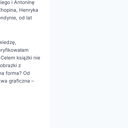
ego i Antoninę
Chopina, Henryka
ndynie, od lat
wiedzę,
eryfikowałam
Celem książki nie
 obrazki z
jna forma? Od
twa graficzna –