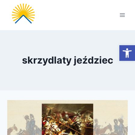
Przejdź
do
treści
Otwórz
skrzydlaty jeździec