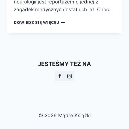
neurologii jest reportażem o jednej z
zagadek medycznych ostatnich lat. Choć…
ŚPIĄCE
DOWIEDZ SIĘ WIĘCEJ
KRÓLEWNY.
TAJEMNICZE
PRZYPADKI
ZE
ŚWIATA
NEUROLOGII
JESTEŚMY TEŻ NA
© 2026 Mądre Książki