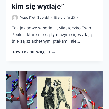
kim się wydaje”
Przez
Piotr Żabicki
18 sierpnia 2014
Tak jak sowy w serialu „Miasteczko Twin
Peaks”, które nie są tym czym się wydają
(nie są szlachetnymi ptakami, ale…
8
DOWIEDZ SIĘ WIĘCEJ
MĄDRYCH
KSIĄŻEK
O
TYM,
ŻE
„CZŁOWIEK
NIE
JEST
TYM,
KIM
SIĘ