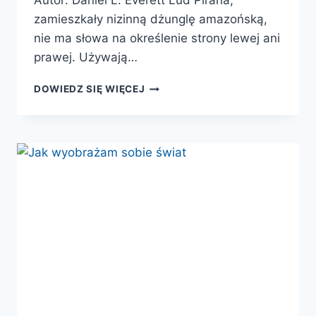
Autor: Daniel L. Everett Lud Pirahã,
zamieszkały nizinną dżunglę amazońską,
nie ma słowa na określenie strony lewej ani
prawej. Używają…
JĘZYK.
DOWIEDZ SIĘ WIĘCEJ
NARZĘDZIE
KULTURY