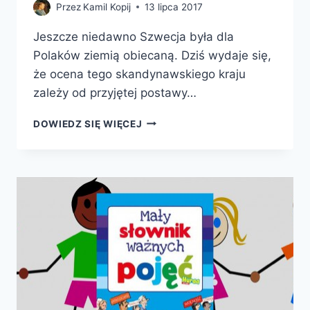
Przez
Kamil Kopij
13 lipca 2017
Jeszcze niedawno Szwecja była dla
Polaków ziemią obiecaną. Dziś wydaje się,
że ocena tego skandynawskiego kraju
zależy od przyjętej postawy…
MORALIŚCI.
DOWIEDZ SIĘ WIĘCEJ
JAK
SZWEDZI
UCZĄ
SIĘ
NA
BŁĘDACH
I
INNE
HISTORIE