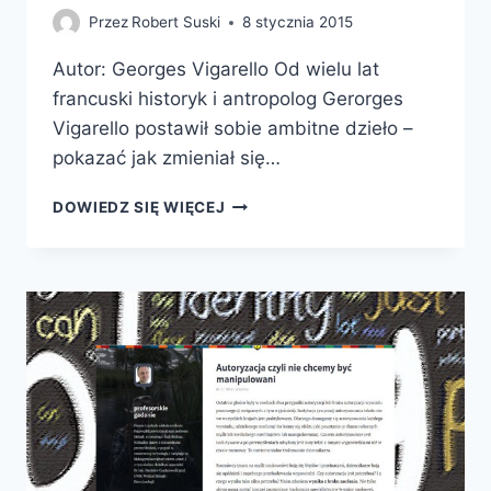
Przez
Robert Suski
8 stycznia 2015
Autor: Georges Vigarello Od wielu lat
francuski historyk i antropolog Gerorges
Vigarello postawił sobie ambitne dzieło –
pokazać jak zmieniał się…
HISTORIA
DOWIEDZ SIĘ WIĘCEJ
GWAŁTU
OD
XVI
DO
XX
WIEKU