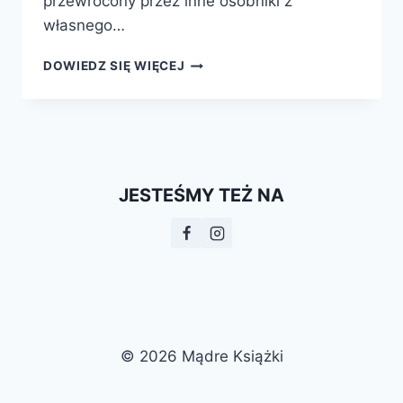
przewrócony przez inne osobniki z
własnego…
DZIKA
DOWIEDZ SIĘ WIĘCEJ
SPRAWIEDLIWOŚĆ.
MORALNE
ŻYCIE
ZWIERZĄT
JESTEŚMY TEŻ NA
© 2026 Mądre Książki