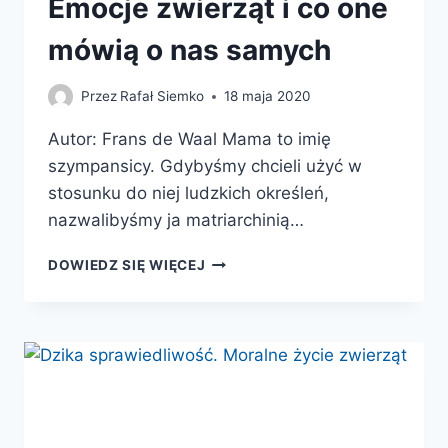
Emocje zwierząt i co one
mówią o nas samych
Przez
Rafał Siemko
18 maja 2020
Autor: Frans de Waal Mama to imię
szympansicy. Gdybyśmy chcieli użyć w
stosunku do niej ludzkich określeń,
nazwalibyśmy ja matriarchinią…
OSTATNI
DOWIEDZ SIĘ WIĘCEJ
UŚCISK
MAMY.
EMOCJE
ZWIERZĄT
I
CO
ONE
MÓWIĄ