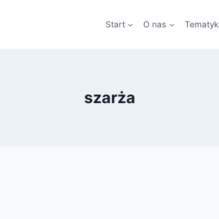
Start
O nas
Tematyk
szarża