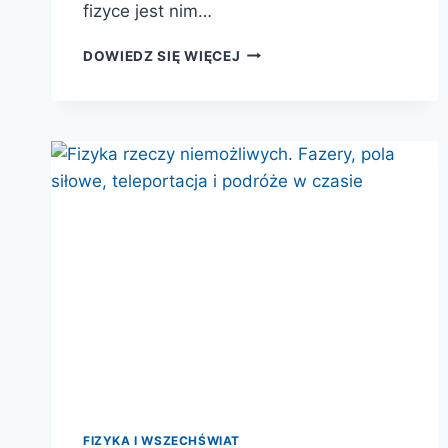
fizyce jest nim…
KWANTOWY
DOWIEDZ SIĘ WIĘCEJ
KOSMOS.
OD
WCZESNEGO
ŚWIATA
DO
ROZSZERZAJĄCEGO
SIĘ
UNIWERSUM
FIZYKA I WSZECHŚWIAT