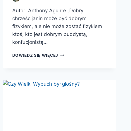
Autor: Anthony Aguirre „Dobry
chrześcijanin może być dobrym
fizykiem, ale nie może zostać fizykiem
ktoś, kto jest dobrym buddystą,
konfucjonistą…
KOSMOLOGICZNE
DOWIEDZ SIĘ WIĘCEJ
KOANY.
PODRÓŻ
DO
SERCA
RZECZYWISTOŚCI
FIZYCZNEJ