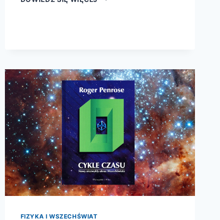
WIELKI
WYBUCH
BYŁ
GŁOŚNY?
FIZYKA I WSZECHŚWIAT