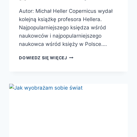
Autor: Michał Heller Copernicus wydał
kolejną książkę profesora Hellera.
Najpopularniejszego księdza wśród
naukowców i najpopularniejszego
naukowca wśród księży w Polsce….
NIESKOŃCZENIE
DOWIEDZ SIĘ WIĘCEJ
WIELE
WSZECHŚWIATÓW.
OD
EINSTEINA
DO
NIESKOŃCZONOŚCI