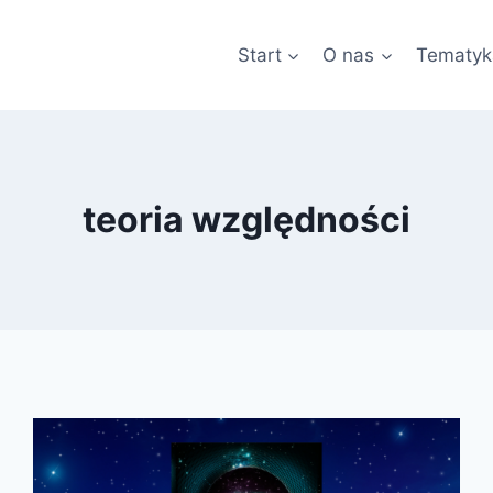
Start
O nas
Tematyk
teoria względności