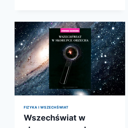
RZECZY
NIEMOŻLIWYCH.
FAZERY,
POLA
SIŁOWE,
TELEPORTACJA
I
PODRÓŻE
W
CZASIE
FIZYKA I WSZECHŚWIAT
Wszechświat w