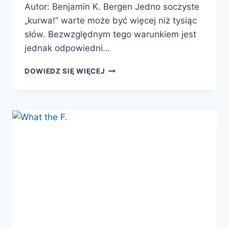
Autor: Benjamin K. Bergen Jedno soczyste
„kurwa!” warte może być więcej niż tysiąc
słów. Bezwzględnym tego warunkiem jest
jednak odpowiedni…
WHAT
DOWIEDZ SIĘ WIĘCEJ
THE
F.
CO
PRZEKLINANIE
MÓWI
O
NASZYM
JĘZYKU,
UMYŚLE
I
NAS
SAMYCH