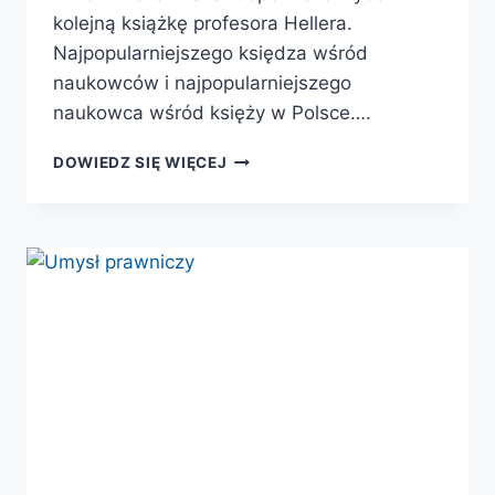
kolejną książkę profesora Hellera.
Najpopularniejszego księdza wśród
naukowców i najpopularniejszego
naukowca wśród księży w Polsce….
NIESKOŃCZENIE
DOWIEDZ SIĘ WIĘCEJ
WIELE
WSZECHŚWIATÓW.
OD
EINSTEINA
DO
NIESKOŃCZONOŚCI