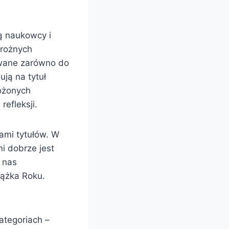
ą naukowcy i
 rożnych
sowane zarówno do
ują na tytuł
łożonych
efleksji.
ami tytułów. W
i dobrze jest
 nas
iążka Roku.
ategoriach –