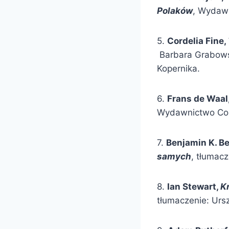
Polaków
, Wydaw
5.
Cordelia Fine,
Barbara Grabows
Kopernika.
6.
Frans de Waal
Wydawnictwo Cop
7.
Benjamin K. B
samych
, tłumac
8.
Ian Stewart,
K
tłumaczenie: Urs