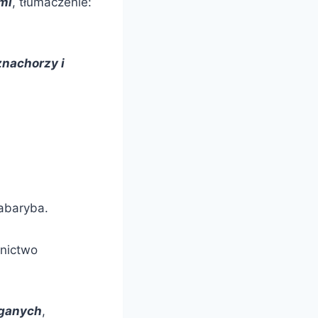
ami
, tłumaczenie:
znachorzy i
abaryba.
nictwo
eganych
,