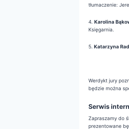
tłumaczenie: Jer
4.
Karolina Bąko
Księgarnia.
5.
Katarzyna Rad
Werdykt jury poz
będzie można spo
Serwis inte
Zapraszamy do ś
prezentowane będ