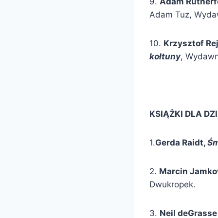
9.
Adam Rutherf
Adam Tuz, Wydaw
10.
Krzysztof Re
kołtuny
, Wydaw
KSIĄŻKI DLA DZI
1.
Gerda Raidt,
Śm
2.
Marcin Jamko
Dwukropek.
3.
Neil deGrasse