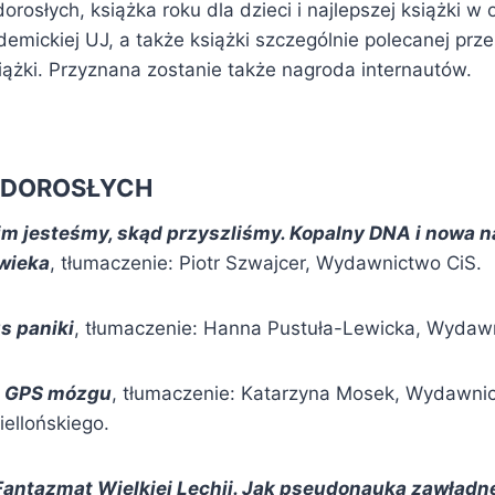
orosłych, książka roku dla dzieci i najlepszej książki w o
emickiej UJ, a także książki szczególnie polecanej prz
iążki. Przyznana zostanie także nagroda internautów.
A DOROSŁYCH
im jesteśmy, skąd przyszliśmy. Kopalny DNA i nowa n
owieka
, tłumaczenie: Piotr Szwajcer, Wydawnictwo CiS.
s paniki
, tłumaczenie: Hanna Pustuła-Lewicka, Wydaw
,
GPS mózgu
, tłumaczenie: Katarzyna Mosek, Wydawni
ellońskiego.
Fantazmat Wielkiej Lechii. Jak pseudonauka zawładn