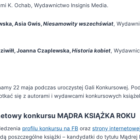
emi K. Ochab, Wydawnictwo Insignis Media.
wska, Asia Gwis,
Niesamowity wszechświat
, Wydawni
ziwiłł, Joanna Czaplewska,
Historia kobiet
, Wydawni
namy 22 maja podczas uroczystej Gali Konkursowej. Po
tkać się z autorami i wydawcami konkursowych książe
rnetowy konkursu MĄDRA KSIĄŻKA ROKU
ledzenia
profilu konkursu na FB
oraz
strony internetowe
ą poszczególne książki – kandydatki do tytułu Mądrej