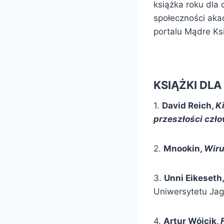
książka roku dla d
społeczności akad
portalu Mądre Ks
KSIĄŻKI DL
1.
David Reich,
K
przeszłości czł
2.
Mnookin,
Wiru
3.
Unni Eikeseth
Uniwersytetu Jagi
4.
Artur Wójcik,