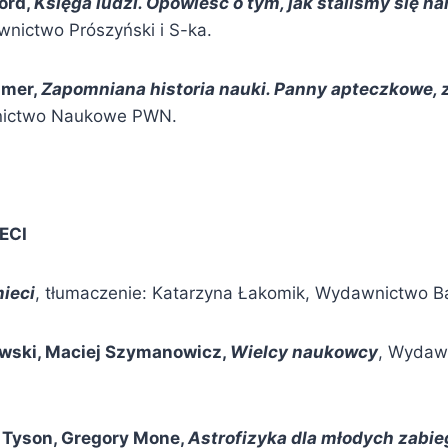
ord,
Księga ludzi. Opowieść o tym, jak staliśmy się n
nictwo Prószyński i S-ka.
jmer,
Zapomniana historia nauki. Panny apteczkowe, 
nictwo Naukowe PWN.
.
.
ECI
ieci
, tłumaczenie: Katarzyna Łakomik, Wydawnictwo B
wski, Maciej Szymanowicz,
Wielcy naukowcy
, Wydaw
 Tyson, Gregory Mone,
Astrofizyka dla młodych zabi