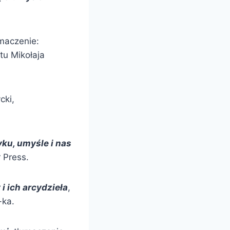
umaczenie:
u Mikołaja
cki,
ku, umyśle i nas
 Press.
i ich arcydzieła
,
-ka.