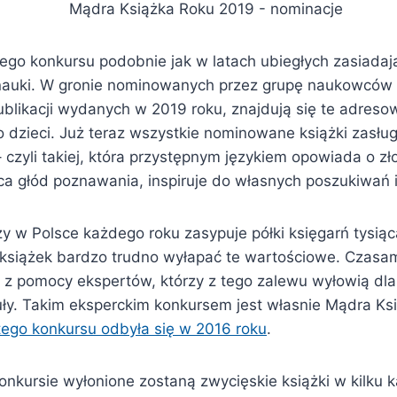
ego konkursu podobnie jak w latach ubiegłych zasiadaj
nauki. W gronie nominowanych przez grupę naukowców
publikacji wydanych w 2019 roku, znajdują się te adre
do dzieci. Już teraz wszystkie nominowane książki zasług
– czyli takiej, która przystępnym językiem opowiada o z
 głód poznawania, inspiruje do własnych poszukiwań i r
 w Polsce każdego roku zasypuje półki księgarń tysiąc
siążek bardzo trudno wyłapać te wartościowe. Czasam
 z pomocy ekspertów, którzy z tego zalewu wyłowią dla
uły. Takim eksperckim konkursem jest własnie Mądra Ks
tego konkursu odbyła się w 2016 roku
.
nkursie wyłonione zostaną zwycięskie książki w kilku k