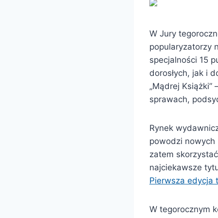
W Jury tegoroczn
popularyzatorzy 
specjalności 15 
dorosłych, jak i 
„Mądrej Książki” 
sprawach, podsyca
Rynek wydawniczy
powodzi nowych k
zatem skorzystać
najciekawsze tyt
Pierwsza edycja 
W tegorocznym ko