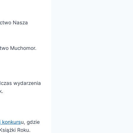
ctwo Nasza
ctwo Muchomor.
.
dczas wydarzenia
k.
j konkurs
u, gdzie
 Książki Roku.