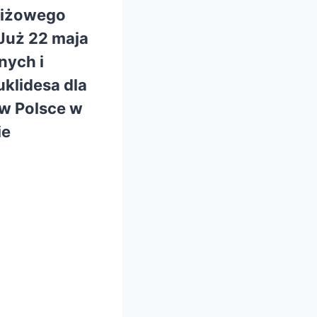
tiżowego
uż 22 maja
nych i
uklidesa dla
w Polsce w
ie