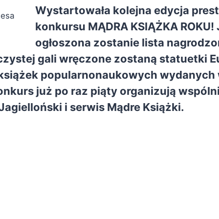
Wystartowała kolejna edycja pres
desa
konkursu MĄDRA KSIĄŻKA ROKU! J
ogłoszona zostanie lista nagrodzo
zystej gali wręczone zostaną statuetki E
 książek popularnonaukowych wydanych 
onkurs już po raz piąty organizują wspóln
Jagielloński
i serwis
Mądre Książki
.