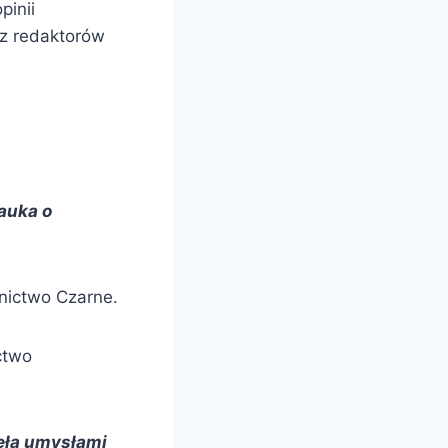
pinii
ez redaktorów
auka o
nictwo Czarne.
ctwo
ęła umysłami