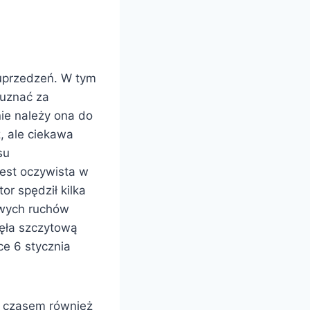
uprzedzeń. W tym
uznać za
ie należy ona do
ż, ale ciekawa
su
jest oczywista w
or spędził kilka
owych ruchów
nęła szczytową
ce 6 stycznia
 z czasem również