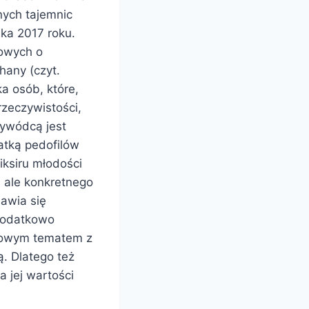
nych tajemnic
ka 2017 roku.
towych o
hany (czyt.
ka osób, które,
rzeczywistości,
rzywódcą jest
atką pedofilów
iksiru młodości
, ale konkretnego
jawia się
Dodatkowo
szowym tematem z
ą. Dlatego też
 jej wartości