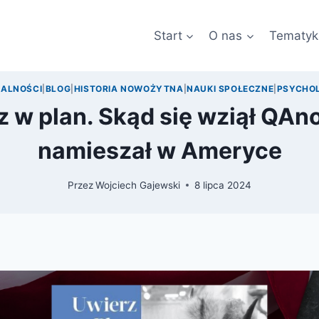
Start
O nas
Tematyk
ALNOŚCI
|
BLOG
|
HISTORIA NOWOŻYTNA
|
NAUKI SPOŁECZNE
|
PSYCHO
 w plan. Skąd się wziął QAno
namieszał w Ameryce
Przez
Wojciech Gajewski
8 lipca 2024