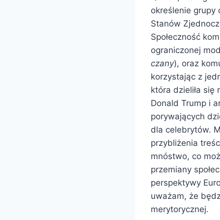
określenie grupy 
Stanów Zjednoczo
Społeczność komu
ograniczonej mod
czany
), oraz kom
korzystając z jed
która dzieliła si
Donald Trump i a
porywających dzie
dla celebrytów. M
przybliżenia treśc
mnóstwo, co moż
przemiany społec
perspektywy Euro
uważam, że będzi
merytorycznej.