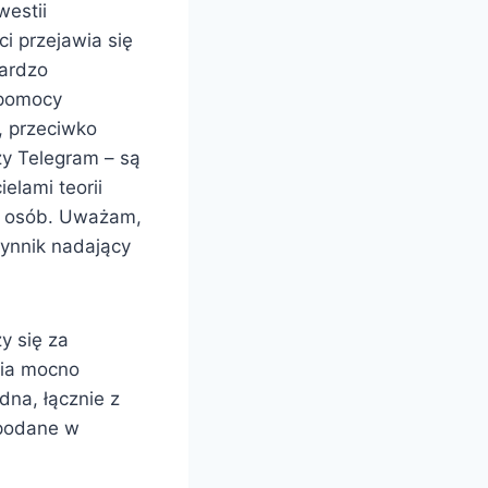
westii
i przejawia się
bardzo
 pomocy
, przeciwko
y Telegram – są
elami teorii
ch osób. Uważam,
zynnik nadający
y się za
enia mocno
dna, łącznie z
 podane w