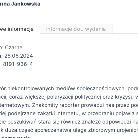
anna Jankowska
we informacje
Informacje dot. wydania
: Czarne
: 26.06.2024
3-8191-936-4
ór niekontrolowanych mediów społecznościowych, po
ji, coraz większej polaryzacji politycznej oraz kryzysu
ternetowym. Znakomity reporter prowadzi nas przez poc
ziej podejrzane zakątki internetu, w przebraniu pojawia 
ie poszukiwań stara się również znaleźć odpowiedzi na 
tak duża część społeczeństwa ulega zbiorowym urojeniom