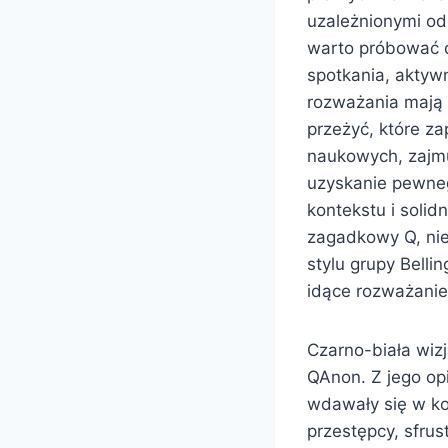
uzależnionymi od 
warto próbować d
spotkania, aktyw
rozważania mają t
przeżyć, które z
naukowych, zajmuj
uzyskanie pewneg
kontekstu i solid
zagadkowy Q, nie
stylu grupy Belli
idące rozważanie 
Czarno-biała wizj
QAnon. Z jego op
wdawały się w kon
przestępcy, sfru