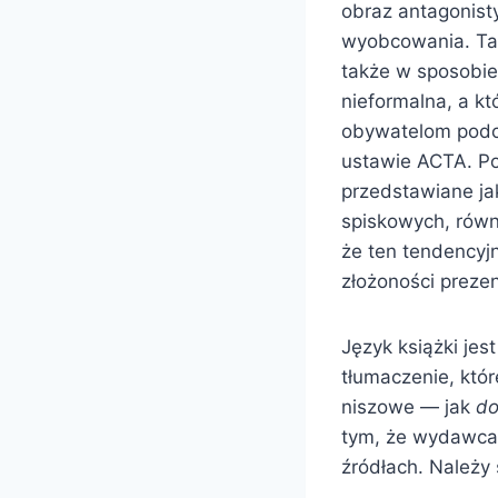
obraz antagonist
wyobcowania. Tak
także w sposobie
nieformalna, a kt
obywatelom podcz
ustawie ACTA. Po
przedstawiane jak
spiskowych, równi
że ten tendencyjn
złożoności prezen
Język książki jes
tłumaczenie, któr
niszowe — jak
do
tym, że wydawca s
źródłach. Należy 