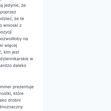
ą jedynie, że
 poprzez
dzieć, że te
o wnioski z
ozycji
pozwoliłoby na
wi więcej
, kim jest
dziennikarskie w
 bardzo daleko
Sommer prezentuje
ostki, które
jako drobni
jednoznaczny