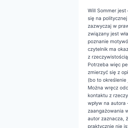
Will Sommer jest 
się na polityczne
zazwyczaj w prawi
związany jest wł
poznanie motywów
czytelnik ma okaz
z rzeczywistością
Potrzeba więc pe
zmierzyć się z o
(bo to określenie
Można wręcz odczu
kontaktu z rzecz
wpływ na autora 
zaangażowania w 
autor zaznacza,
praktycznie nie 