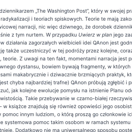
dziennikarzem „The Washington Post”, który w swojej pr
j radykalizacji i teoriach spiskowych. Teorie te mają zak
cowej narracji, nic więc dziwnego, że dorobek dziennik
aśnie z tym nurtem. W przypadku
Uwierz w plan
jego za
 działania zagorzałych wielbicieli idei QAnon jest god
ję także uczestniczyć w tej podróży przez kolejne, cora
, teorie. Z uwagi na ten fakt, momentami narracja jest p
wnego dystansu, bowiem bywają fragmenty, w których 
pisami makabrycznie i dziwacznie brzmiących praktyk, 
 jest chyba najbardziej trafne) QAnon próbują zgłębić i
ć, jak kolejne ewolucje pomysłu na istnienie Planu odd
ywistością. Takie przebywanie w czarno-białej rzeczywi
– w książce znajdują się również opowieści jego osobis
pomoc innym ludziom, o którą proszą go członkowie ic
 że systemowa pomoc takim osobom w ramach systemu 
istnieje. Dodatkowo nie ma uniwersalnego sposobu post