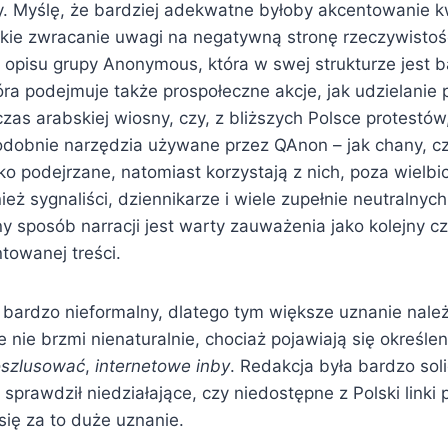
y. Myślę, że bardziej adekwatne byłoby akcentowanie k
ie zwracanie uwagi na negatywną stronę rzeczywistośc
 opisu grupy Anonymous, która w swej strukturze jest 
óra podejmuje także prospołeczne akcje, jak udzielanie
as arabskiej wiosny, czy, z bliższych Polsce protestów
dobnie narzędzia używane przez QAnon – jak chany, cz
o podejrzane, natomiast korzystają z nich, poza wielbici
eż sygnaliści, dziennikarze i wiele zupełnie neutralny
y sposób narracji jest warty zauważenia jako kolejny c
towanej treści.
t bardzo nieformalny, dlatego tym większe uznanie należ
e nie brzmi nienaturalnie, chociaż pojawiają się określ
szlusować
,
internetowe inby
. Redakcja była bardzo soli
prawdził niedziałające, czy niedostępne z Polski linki
się za to duże uznanie.