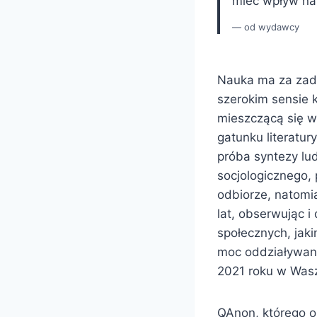
mieć wpływ na
od wydawcy
Nauka ma za zad
szerokim sensie 
mieszczącą się w
gatunku literatur
próba syntezy lu
socjologicznego, 
odbiorze, natomia
lat, obserwując 
społecznych, jak
moc oddziaływani
2021 roku w Wasz
QAnon, którego o