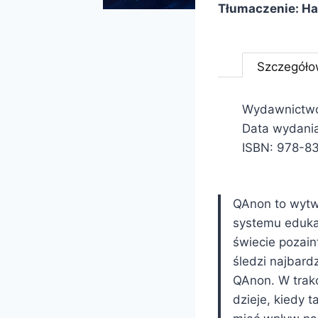
Tłumaczenie: H
Szczegóło
Wydawnictwo
Data wydania
ISBN:
978-8
QAnon to wytw
systemu edukac
świecie pozain
śledzi najbard
QAnon. W trakc
dzieje, kiedy 