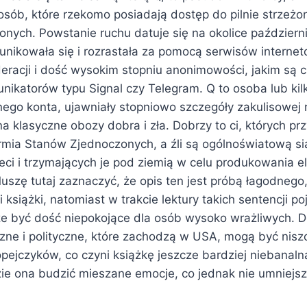
osób, które rzekomo posiadają dostęp do pilnie strzeżo
nych. Powstanie ruchu datuje się na okolice październi
nikowała się i rozrastała za pomocą serwisów interne
eracji i dość wysokim stopniu anonimowości, jakim są c
unikatorów typu Signal czy Telegram. Q to osoba lub kil
nego konta, ujawniały stopniowo szczegóły zakulisowej 
ę na klasyczne obozy dobra i zła. Dobrzy to ci, których p
rmia Stanów Zjednoczonych, a źli są ogólnoświatową si
ci i trzymających je pod ziemią w celu produkowania el
uszę tutaj zaznaczyć, że opis ten jest próbą łagodnego
i książki, natomiast w trakcie lektury takich sentencji po
e być dość niepokojące dla osób wysoko wrażliwych. 
zne i polityczne, które zachodzą w USA, mogą być ni
pejczyków, co czyni książkę jeszcze bardziej niebanaln
e ona budzić mieszane emocje, co jednak nie umniejsza