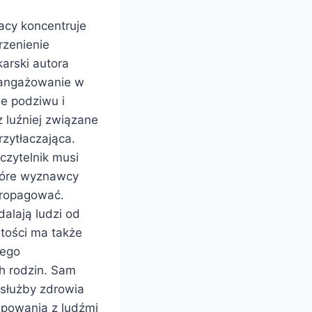
acy koncentruje
orzenienie
arski autora
angażowanie w
ne podziwu i
z luźniej związane
rzytłaczająca.
czytelnik musi
które wyznawcy
 propagować.
alają ludzi od
stości ma także
tego
h rodzin. Sam
służby zdrowia
ępowania z ludźmi