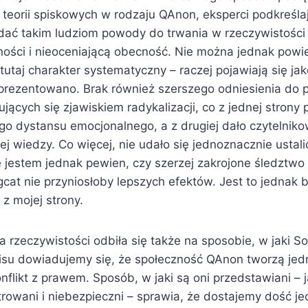
teorii spiskowych w rodzaju QAnon, eksperci podkreślaj
ać takim ludziom powody do trwania w rzeczywistości
ności i nieoceniającą obecność. Nie można jednak powie
utaj charakter systematyczny – raczej pojawiają się jak
aprezentowano. Brak również szerszego odniesienia do p
ących się zjawiskiem radykalizacji, co z jednej strony 
o dystansu emocjonalnego, a z drugiej dało czytelniko
nej wiedzy. Co więcej, nie udało się jednoznacznie ustalić
 jestem jednak pewien, czy szerzej zakrojone śledztwo 
ngcat nie przyniosłoby lepszych efektów. Jest to jednak
z mojej strony.
a rzeczywistości odbiła się także na sposobie, w jaki 
isu dowiadujemy się, że społeczność QAnon tworzą jedn
flikt z prawem. Sposób, w jaki są oni przedstawiani – 
strowani i niebezpieczni – sprawia, że dostajemy dość 