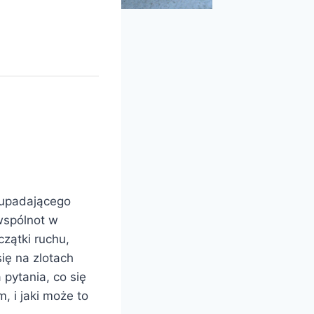
dupadającego
 wspólnot w
zątki ruchu,
się na zlotach
pytania, co się
, i jaki może to