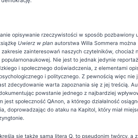
 demokrację.
anie opisywanie rzeczywistości w sposób pozbawiony 
książkę
Uwierz w plan
autorstwa Willa Sommera można 
 zakresie zainteresowań naszych czytelników, chociaż n
y popularnonaukowej. Nie jest to jednak jedynie reporta
dzkiego i społecznego doświadczenia, z elementami opi
psychologicznego i politycznego. Z pewnością więc nie 
st zdecydowanie warta zapoznania się z jej treścią. Aut
i dokumentując powstanie jednego z najbardziej wpływ
im jest społeczność QAnon, a którego działalność osiąg
a, doprowadzając do ataku na Kapitol, który miał miejs
yngtonie.
kreśla się także samą literą Q, to pseudonim twórcy, a