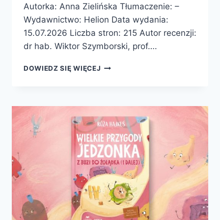
Autorka: Anna Zielińska Tłumaczenie: –
Wydawnictwo: Helion Data wydania:
15.07.2026 Liczba stron: 215 Autor recenzji:
dr hab. Wiktor Szymborski, prof….
HISTORYCZNE
DOWIEDZ SIĘ WIĘCEJ
BZDURY
O
ŚREDNIOWIECZU.
JAK
NAPRAWDĘ
ŻYŁO
SIĘ
W
CZASACH
DAM
I
RYCERZY?