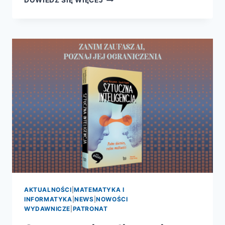
DOWIEDZ SIĘ WIĘCEJ
MARII
SKŁODOWSKIEJ-
CURIE.
JAK
BLASK
RADU
OŚWIETLIŁ
DROGĘ
KOBIETOM
W
ŚWIECIE
NAUKI
–
PREMIERA
PATRONATU
AKTUALNOŚCI
|
MATEMATYKA I
INFORMATYKA
|
NEWS
|
NOWOŚCI
WYDAWNICZE
|
PATRONAT