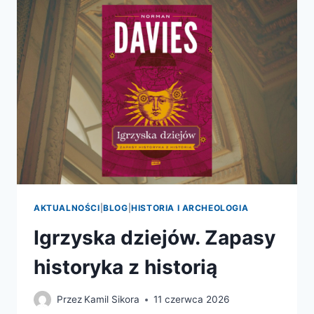
AKTUALNOŚCI
|
BLOG
|
HISTORIA I ARCHEOLOGIA
Igrzyska dziejów. Zapasy
historyka z historią
Przez
Kamil Sikora
11 czerwca 2026