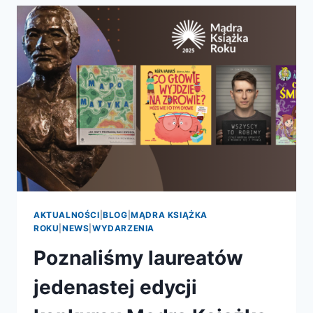
REALNE
MOŻLIWOŚCI
–
PREMIERA
PATRONATU
AKTUALNOŚCI
|
BLOG
|
MĄDRA KSIĄŻKA
ROKU
|
NEWS
|
WYDARZENIA
Poznaliśmy laureatów
jedenastej edycji