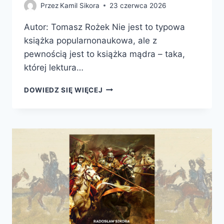
Przez
Kamil Sikora
23 czerwca 2026
Autor: Tomasz Rożek Nie jest to typowa
książka popularnonaukowa, ale z
pewnością jest to książka mądra – taka,
której lektura…
WŁADZA,
DOWIEDZ SIĘ WIĘCEJ
PIENIĄDZE,
NAUKA.
JAK
CHCIWOŚĆ,
IDEOLOGIA
I
SZALEŃSTWO
WYPACZYŁY
BADANIA
NAUKOWE