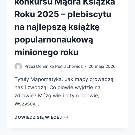
konkursu Mądra Książka
Roku 2025 – plebiscytu
na najlepszą książkę
popularnonaukową
minionego roku
Przez
Dominika Pietrachowicz
20 maja 2026
Tytuły Mapomatyka. Jak mapy prowadzą
nas i zwodzą; Co głowie wyjdzie na
zdrowie? Mózg wie i o tym opowie;
Wszyscy…
POZNALIŚMY
DOWIEDZ SIĘ WIĘCEJ
LAUREATÓW
JEDENASTEJ
EDYCJI