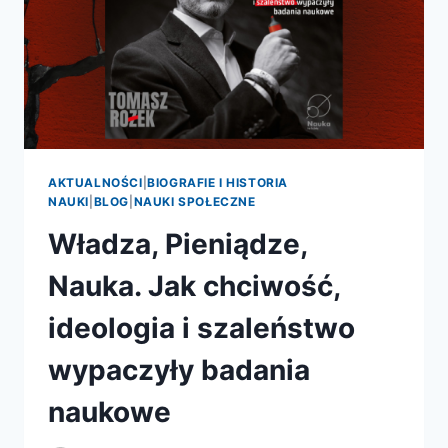
AKTUALNOŚCI
|
BIOGRAFIE I HISTORIA
NAUKI
|
BLOG
|
NAUKI SPOŁECZNE
Władza, Pieniądze,
Nauka. Jak chciwość,
ideologia i szaleństwo
wypaczyły badania
naukowe