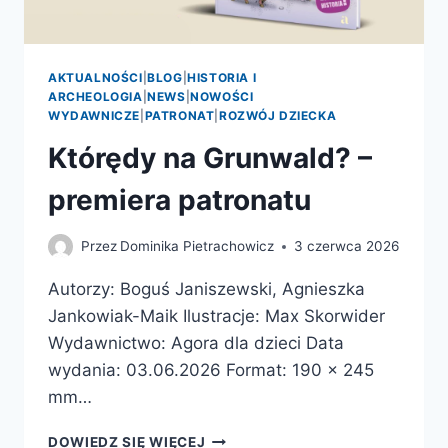
AKTUALNOŚCI
|
BLOG
|
HISTORIA I
ARCHEOLOGIA
|
NEWS
|
NOWOŚCI
WYDAWNICZE
|
PATRONAT
|
ROZWÓJ DZIECKA
Którędy na Grunwald? –
premiera patronatu
Przez
Dominika Pietrachowicz
3 czerwca 2026
Autorzy: Boguś Janiszewski, Agnieszka
Jankowiak-Maik Ilustracje: Max Skorwider
Wydawnictwo: Agora dla dzieci Data
wydania: 03.06.2026 Format: 190 x 245
mm…
KTÓRĘDY
DOWIEDZ SIĘ WIĘCEJ