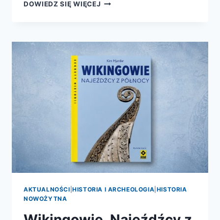
WIELKIE
DOWIEDZ SIĘ WIĘCEJ
PRZYGODY
JEDZONKA.
Z
BUZI
DO
ŻOŁĄDKA
(I
DALEJ)
AKTUALNOŚCI
|
HISTORIA I ARCHEOLOGIA
|
HISTORIA
NOWOŻYTNA
Wikingowie. Najeźdźcy z