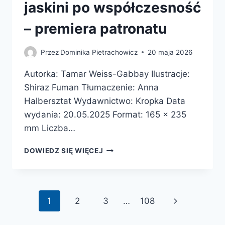
jaskini po współczesność
– premiera patronatu
Przez
Dominika Pietrachowicz
20 maja 2026
Autorka: Tamar Weiss-Gabbay Ilustracje:
Shiraz Fuman Tłumaczenie: Anna
Halbersztat Wydawnictwo: Kropka Data
wydania: 20.05.2025 Format: 165 x 235
mm Liczba…
BYŁO
DOWIEDZ SIĘ WIĘCEJ
SOBIE
DZIECKO.
HISTORIA
DZIECIŃSTWA
Nawigacja
Następna
1
2
3
…
108
OD
JASKINI
strony
strona
PO