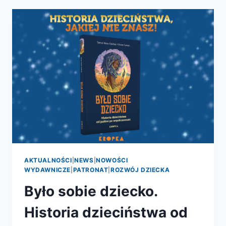
KONKURSU
MĄDRA
KSIĄŻKA
ROKU
2025
–
PLEBISCYTU
NA
NAJLEPSZĄ
KSIĄŻKĘ
POPULARNONAUKOWĄ
MINIONEGO
ROKU
AKTUALNOŚCI
|
NEWS
|
NOWOŚCI
WYDAWNICZE
|
PATRONAT
|
ROZWÓJ DZIECKA
Było sobie dziecko.
Historia dzieciństwa od