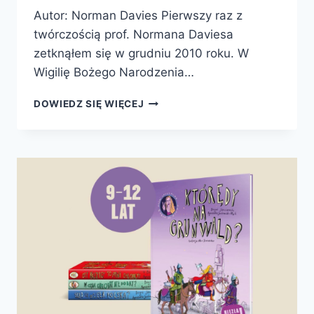
Autor: Norman Davies Pierwszy raz z
twórczością prof. Normana Daviesa
zetknąłem się w grudniu 2010 roku. W
Wigilię Bożego Narodzenia…
IGRZYSKA
DOWIEDZ SIĘ WIĘCEJ
DZIEJÓW.
ZAPASY
HISTORYKA
Z
HISTORIĄ