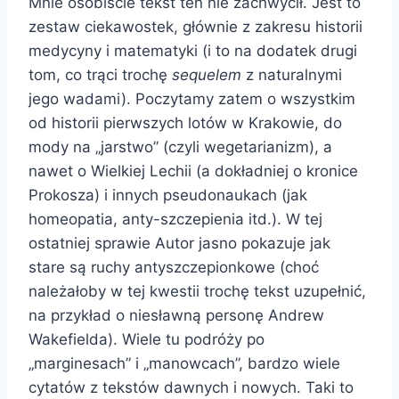
Mnie osobiście tekst ten nie zachwycił. Jest to
zestaw ciekawostek, głównie z zakresu historii
medycyny i matematyki (i to na dodatek drugi
tom, co trąci trochę
sequelem
z naturalnymi
jego wadami). Poczytamy zatem o wszystkim
od historii pierwszych lotów w Krakowie, do
mody na „jarstwo” (czyli wegetarianizm), a
nawet o Wielkiej Lechii (a dokładniej o kronice
Prokosza) i innych pseudonaukach (jak
homeopatia, anty-szczepienia itd.). W tej
ostatniej sprawie Autor jasno pokazuje jak
stare są ruchy antyszczepionkowe (choć
należałoby w tej kwestii trochę tekst uzupełnić,
na przykład o niesławną personę Andrew
Wakefielda). Wiele tu podróży po
„marginesach” i „manowcach”, bardzo wiele
cytatów z tekstów dawnych i nowych. Taki to