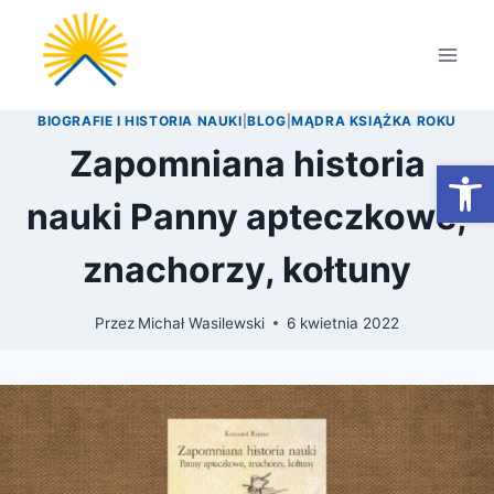
Przejdź
do
treści
BIOGRAFIE I HISTORIA NAUKI
|
BLOG
|
MĄDRA KSIĄŻKA ROKU
Zapomniana historia
Otwórz
nauki Panny apteczkowe,
znachorzy, kołtuny
Przez
Michał Wasilewski
6 kwietnia 2022