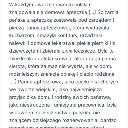
W każdym dworze i dworku polskim
znajdowała się domowa apteczka […] Śpiżarnia
pańska z apteczką zostawała pod zarządem i
pieczą panny apteczkowej, która wydawała
kucharzom, smażyła konfitury, urządzała
nalewki i domowe lekarstwa, piekła pierniki i z
dziewczętami zbierała zioła lecznicze. Była to
zwykle albo daleka krewna, albo uboga panna i
sierota, która za mąż nie wyszła, ale w domu
możniejszym znalazła opiekę i ciepło rodzinne
[…] Panna apteczkowa, jako opiekunka chorych
we dworze wiejskim, jako najwierniejsza
przyjaciółka domu i rodziny swoich państwa,
jako niestrudzona i umiejętna pracownica, była
w dawnem społeczeństwie polskim, nie
znającem dzisiejszego roznerwowania, bardzo
pospolitym a sympatycznym typem starej