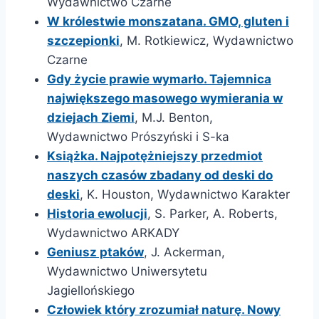
Wydawnictwo Czarne
W królestwie monszatana. GMO, gluten i
szczepionki
, M. Rotkiewicz, Wydawnictwo
Czarne
Gdy życie prawie wymarło. Tajemnica
największego masowego wymierania w
dziejach Ziemi
, M.J. Benton,
Wydawnictwo Prószyński i S-ka
Książka. Najpotężniejszy przedmiot
naszych czasów zbadany od deski do
deski
, K. Houston, Wydawnictwo Karakter
Historia ewolucji
, S. Parker, A. Roberts,
Wydawnictwo ARKADY
Geniusz ptaków
, J. Ackerman,
Wydawnictwo Uniwersytetu
Jagiellońskiego
Człowiek który zrozumiał naturę. Nowy