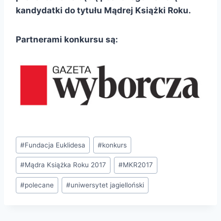
kandydatki do tytułu Mądrej Książki Roku.
Partnerami konkursu są:
Tagi
#
Fundacja Euklidesa
#
konkurs
wpisu:
#
Mądra Książka Roku 2017
#
MKR2017
#
polecane
#
uniwersytet jagielloński