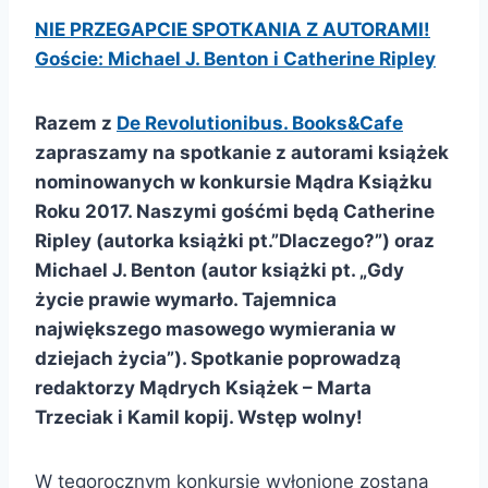
NIE PRZEGAPCIE SPOTKANIA Z AUTORAMI!
Goście: Michael J. Benton i Catherine Ripley
Razem z
De Revolutionibus. Books&Cafe
zapraszamy na spotkanie z autorami książek
nominowanych w konkursie Mądra Książku
Roku 2017. Naszymi gośćmi będą Catherine
Ripley (autorka książki pt.”Dlaczego?”) oraz
Michael J. Benton (autor książki pt. „Gdy
życie prawie wymarło. Tajemnica
największego masowego wymierania w
dziejach życia”). Spotkanie poprowadzą
redaktorzy Mądrych Książek – Marta
Trzeciak i Kamil kopij. Wstęp wolny!
W tegorocznym konkursie wyłonione zostaną