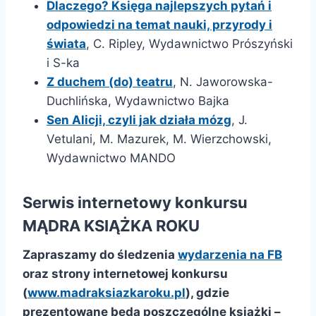
Dlaczego? Księga najlepszych pytań i
odpowiedzi na temat nauki, przyrody i
świata
, C. Ripley, Wydawnictwo Prószyński
i S-ka
Z duchem (do) teatru
, N. Jaworowska-
Duchlińska, Wydawnictwo Bajka
Sen Alicji, czyli jak działa mózg
, J.
Vetulani, M. Mazurek, M. Wierzchowski,
Wydawnictwo MANDO
Serwis internetowy konkursu
MĄDRA KSIĄŻKA ROKU
Zapraszamy do śledzenia
wydarzenia na FB
oraz strony internetowej konkursu
(
www.madraksiazkaroku.pl
), gdzie
prezentowane będą poszczególne książki –