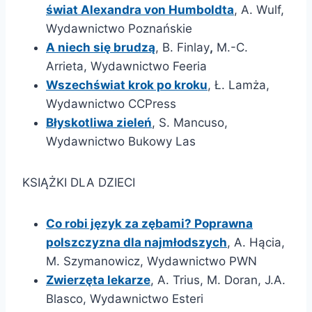
świat Alexandra von Humboldta
, A. Wulf,
Wydawnictwo Poznańskie
A niech się brudzą
, B. Finlay
,
M.-C.
Arrieta, Wydawnictwo Feeria
Wszechświat krok po kroku
, Ł. Lamża,
Wydawnictwo CCPress
Błyskotliwa zieleń
, S. Mancuso,
Wydawnictwo Bukowy Las
KSIĄŻKI DLA DZIECI
Co robi język za zębami? Poprawna
polszczyzna dla najmłodszych
, A. Hącia,
M. Szymanowicz, Wydawnictwo PWN
Zwierzęta lekarze
, A. Trius, M. Doran, J.A.
Blasco, Wydawnictwo Esteri