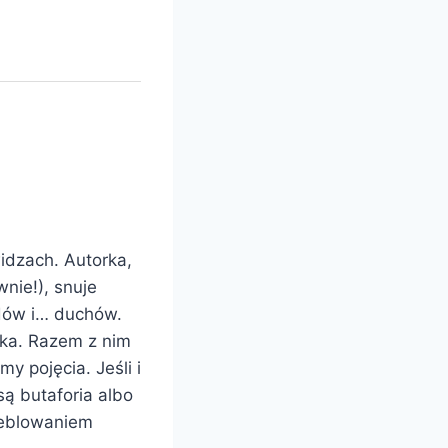
idzach. Autorka,
nie!), snuje
dów i… duchów.
ka. Razem z nim
y pojęcia. Jeśli i
są butaforia albo
meblowaniem