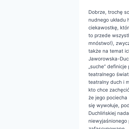
Dobrze, trochę s
nudnego układu ha
ciekawostkę, któr
to przede wszyst
mnóstwo!), zwycz
także na temat ich
Jaworowska-Duch
„suche” definicje
teatralnego świat
teatralny duch i 
kto chce zachęcić
że jego pociecha 
się wywołuje, pod
Duchlińskiej nada
niewyjaśnionego p
zafascynowane. J