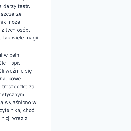
 darzy teatr.
, szczerze
lnik może
 z tych osób,
 tak wiele magii.
ł w pełni
le – spis
eśli weźmie się
nonaukowe
o troszeczkę za
abetycznym,
órą wyjaśniono w
zytelnika, choć
nicji wraz z