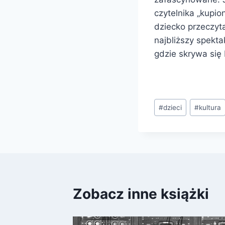
czytelnika „kupio
dziecko przeczyt
najbliższy spekta
gdzie skrywa się
Tagi
#
dzieci
#
kultura
wpisu:
Zobacz inne książki