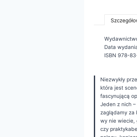
Szczegóło
Wydawnictwo
Data wydania
ISBN 978-83
Niezwykły prze
która jest sce
fascynującą o
Jeden z nich 
zaglądamy za ku
wy nie wiecie, 
czy praktykab