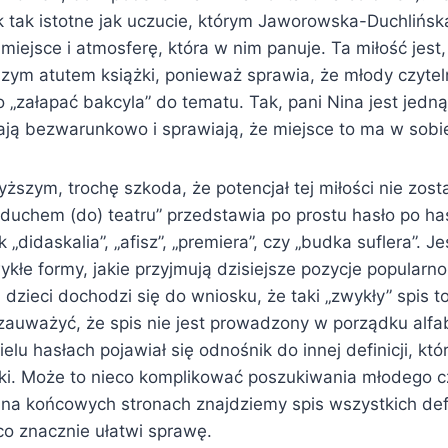
 tak istotne jak uczucie, którym Jaworowska-Duchlińska
miejsce i atmosferę, która w nim panuje. Ta miłość jest
zym atutem książki, ponieważ sprawia, że młody czyte
„załapać bakcyla” do tematu. Tak, pani Nina jest jedną
ają bezwarunkowo i sprawiają, że miejsce to ma w sobie
szym, trochę szkoda, że potencjał tej miłości nie zosta
duchem (do) teatru” przedstawia po prostu hasło po haś
jak „didaskalia”, „afisz”, „premiera”, czy „budka suflera”. J
kłe formy, jakie przyjmują dzisiejsze pozycje popular
dzieci dochodzi się do wniosku, że taki „zwykły” spis t
zauważyć, że spis nie jest prowadzony w porządku alf
lu hasłach pojawiał się odnośnik do innej definicji, kt
ążki. Może to nieco komplikować poszukiwania młodego c
 na końcowych stronach znajdziemy spis wszystkich defi
co znacznie ułatwi sprawę.