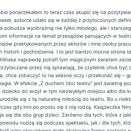
obie ponarzekałam to teraz czas skupić się na pozytyw
seł, autorce udało się w każdej z przytoczonych defini
a pobudza wyobraźnię nie tylko młodego, ale i starszeg
kim informacje na temat przesądów panujących w teatrze
ajów praktykowanych przez aktorów i inne osoby pracuj
 historii i pochodzenia. I to jest bardzo mocna strona te
lińska naprawdę potrafi tym magicznym światem zaci
 przytaczane przez nią sprawiają, że czytelnik chce być 
a, chce zobaczyć to na własne oczy i przekonać się – g
magia. W efekcie „Z duchem (do) teatru” jest świetną po
 dziecko do wizyt w tym niezwykłym miejscu albo dla ko
urodziła się z tą naturalną miłością do teatru. Bo u niek
czas gdy inni po prostu się z nią rodzą. Książeczka Ni
je się dla obu grup dzieci. Zarówno dla tych, które z jak
owodu nudzą się podczas spektaklu, jak i dla tych, któ
eśli więc stosunkowo mało atrakcyjna forma zostanie 