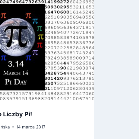
 Liczby Pi!
Niesko
Einstei
yńska
14 marca 2017
Przez