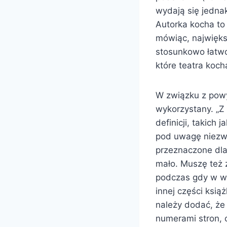
wydają się jednak
Autorka kocha to 
mówiąc, najwięks
stosunkowo łatwo 
które teatra koch
W związku z powyż
wykorzystany. „Z 
definicji, takich 
pod uwagę niezwy
przeznaczone dla 
mało. Muszę też 
podczas gdy w wie
innej części ksi
należy dodać, że
numerami stron, 