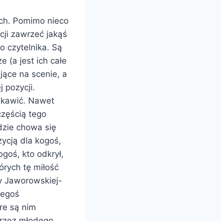
ach. Pomimo nieco
cji zawrzeć jakąś
o czytelnika. Są
 (a jest ich całe
ące na scenie, a
j pozycji.
ekawić. Nawet
częścią tego
dzie chowa się
zycją dla kogoś,
goś, kto odkrył,
tórych tę miłość
ny Jaworowskiej-
iegoś
re są nim
przez młodego