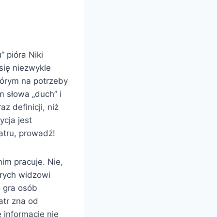
 pióra Niki
się niezwykle
tórym na potrzeby
m słowa „duch” i
 definicji, niż
ycja jest
atru, prowadź!
im pracuje. Nie,
órych widzowi
o gra osób
atr zna od
 informacje nie