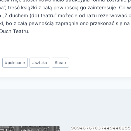
na”, treść książki z całą pewnością go zainteresuje. Co w
a „Z duchem (do) teatru” możecie od razu rezerwować b
kl, bo z całą pewnością zapragnie ono przekonać się na
 Duch Teatru.
#
polecane
#
sztuka
#
teatr