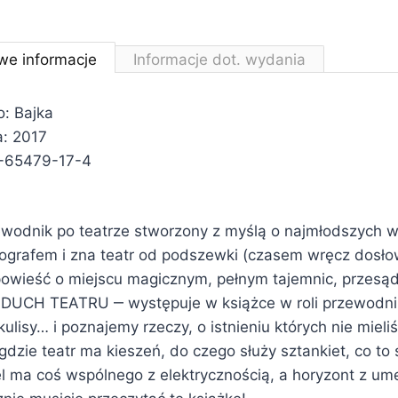
we informacje
Informacje dot. wydania
: Bajka
: 2017
-65479-17-4
wodnik po teatrze stworzony z myślą o najmłodszych w
nografem i zna teatr od podszewki (czasem wręcz dosłow
powieść o miejscu magicznym, pełnym tajemnic, przesą
– DUCH TEATRU ‒ występuje w książce w roli przewodni
lisy… i poznajemy rzeczy, o istnieniu których nie mieliśm
gdzie teatr ma kieszeń, do czego służy sztankiet, co to 
el ma coś wspólnego z elektrycznością, a horyzont z u