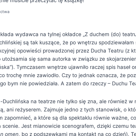
znie musicie przeczytać tę książkę!
ictwa
składa wydawca na tylnej okładce „Z duchem (do) teatru”
hlińskiej są tak kuszące, że po wnętrzu spodziewałam 
akcyjnej opowieści prowadzonej przez Ducha Teatru (z k
o utożsamia się sama autorka w związku ze skojarzenie
ska”). Tymczasem wnętrze ujawniło raczej spis haseł oraz
co trochę mnie zawiodło. Czy to jednak oznacza, że poz
ego bym nie powiedziała. A zatem do rzeczy – Duchu Te
uchlińska na teatrze nie tylko się zna, ale również w n
rką, ani reżyserem. Zajmuje jedno z tych stanowisk, o kt
m zapomnieć, a które są dla spektaklu równie ważne, c
 scenie. Jest mianowicie scenografem, dzięki czemu te
n omen
, bo z podszewkami ma kontakt na co dzień). Te