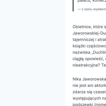
pałacu, koniec
z opisu wydawn
Obietnice, które 
Jaworowskiej-Duc
tajemniczej i atr
książki częściow
nazwiska „Duchliń
ciągłą opowieść, 
nieatrakcyjna? T
Nika Jaworowska-D
nie jest ani akto
zdarza się czase
występujących na
podszewki (
nome