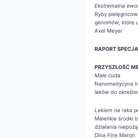
Ekstremalna ewol
Ryby pielęgnicow
genomów, które u
Axel Meyer
RAPORT SPECJ
PRZYSZŁOŚĆ M
Małe cuda
Nanomedycyna two
leków do określo
Lekiem na raka p
Maleńkie środki 
działania niepoż
Dina Fine Maron