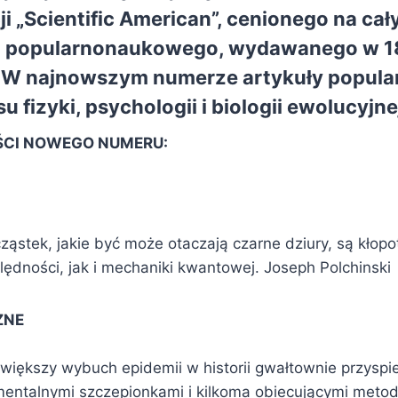
ji „Scientific American”, cenionego na ca
a popularnonaukowego, wydawanego w 1
 W najnowszym numerze artykuły popul
su fizyki, psychologii i biologii ewolucyjne
EŚCI NOWEGO NUMERU:
cząstek, jakie być może otaczają czarne dziury, są kłop
ględności, jak i mechaniki kwantowej. Joseph Polchinski
ZNE
jwiększy wybuch epidemii w historii gwałtownie przyspi
ntalnymi szczepionkami i kilkoma obiecującymi metod