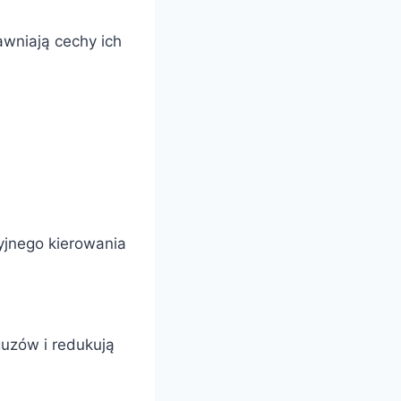
awniają cechy ich
yjnego kierowania
guzów i redukują