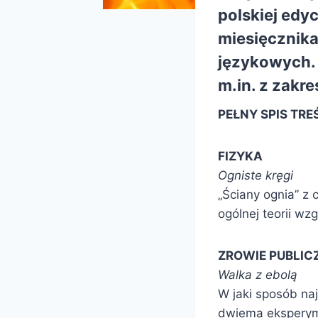
polskiej edyc
miesięcznik
językowych.
m.in. z zakre
PEŁNY SPIS TR
FIZYKA
Ogniste kręgi
„Ściany ognia” z 
ogólnej teorii wz
ZROWIE PUBLIC
Walka z ebolą
W jaki sposób na
dwiema eksperyme