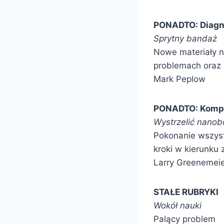
PONADTO: Diagno
Sprytny bandaż
Nowe materiały ni
problemach oraz u
Mark Peplow
PONADTO: Kompu
Wystrzelić nanob
Pokonanie wszystk
kroki w kierunku 
Larry Greenemei
STAŁE RUBRYKI
Wokół nauki
Palący problem