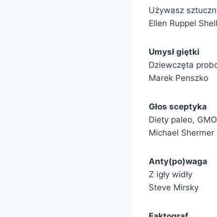
Używasz sztuczny
Ellen Ruppel Shel
Umysł giętki
Dziewczęta prob
Marek Penszko
Głos sceptyka
Diety paleo, GMO
Michael Shermer
Anty(po)waga
Z igły widły
Steve Mirsky
Faktograf