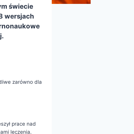
łym świecie
8 wersjach
arnonaukowe
j.
otliwe zarówno dla
eszył prace nad
ami leczenia.