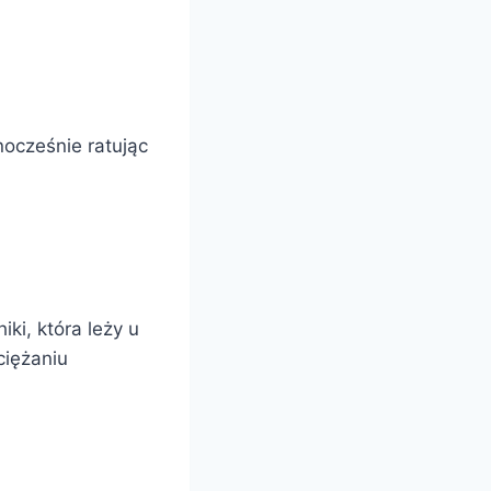
ocześnie ratując
ki, która leży u
iężaniu