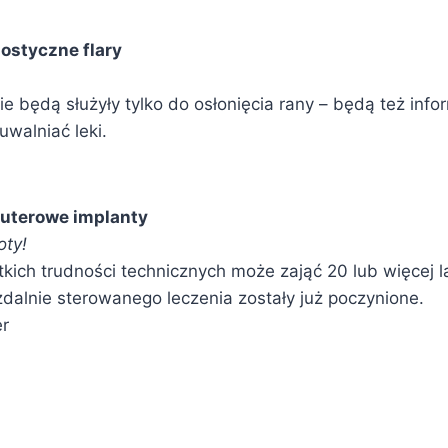
styczne flary
e będą służyły tylko do osłonięcia rany – będą też inf
walniać leki.
terowe implanty
oty!
ich trudności technicznych może zająć 20 lub więcej la
zdalnie sterowanego leczenia zostały już poczynione.
er