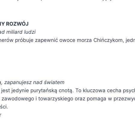
Y ROZWÓJ
d miliard ludzi
nerów próbuje zapewnić owoce morza Chińczykom, jedn
ą, zapanujesz nad światem
jest jedynie purytańską cnotą. To kluczowa cecha psychi
 zawodowego i towarzyskiego oraz pomaga w przezwyc
ści.
r