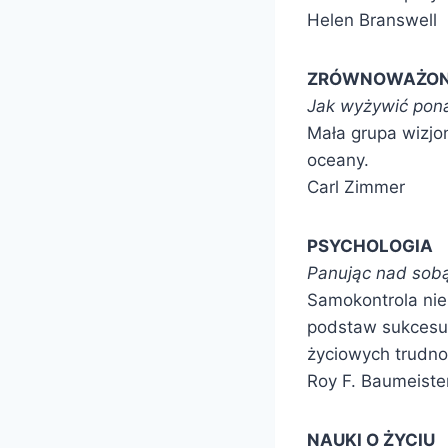
Helen Branswell
ZRÓWNOWAŻON
Jak wyżywić pona
Mała grupa wizjo
oceany.
Carl Zimmer
PSYCHOLOGIA
Panując nad sob
Samokontrola nie 
podstaw sukcesu
życiowych trudno
Roy F. Baumeiste
NAUKI O ŻYCIU