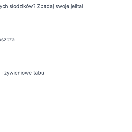
ch słodzików? Zbadaj swoje jelita!
l
oszcza
 i żywieniowe tabu