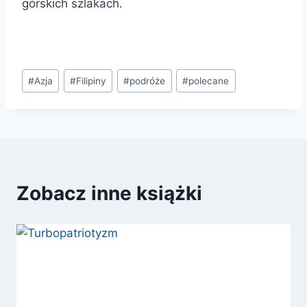
górskich szlakach.
Tagi
#
Azja
#
Filipiny
#
podróże
#
polecane
wpisu:
Zobacz inne książki