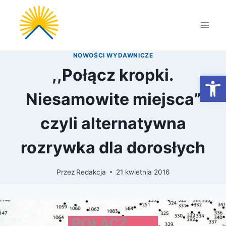
Przejdź
do
treści
NOWOŚCI WYDAWNICZE
,,Połącz kropki.
Otwórz
Niesamowite miejsca”
czyli alternatywna
rozrywka dla dorosłych
Przez
Redakcja
21 kwietnia 2016