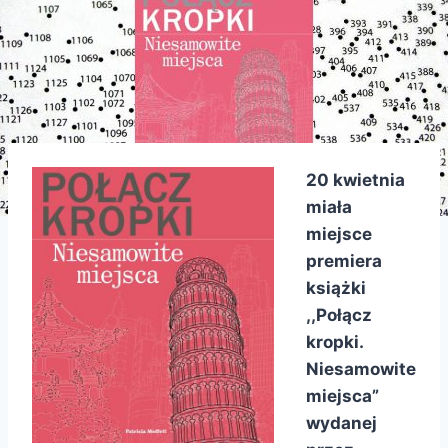
20 kwietnia
miała
miejsce
premiera
książki
,,Połącz
kropki.
Niesamowite
miejsca”
wydanej