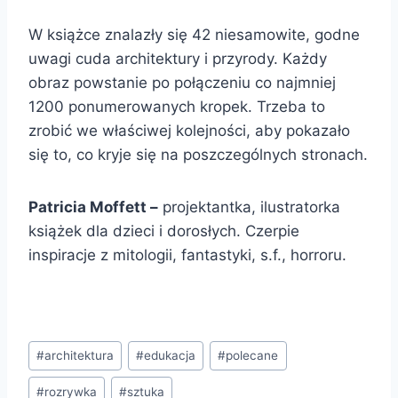
W książce znalazły się 42 niesamowite, godne
uwagi cuda architektury i przyrody. Każdy
obraz powstanie po połączeniu co najmniej
1200 ponumerowanych kropek. Trzeba to
zrobić we właściwej kolejności, aby pokazało
się to, co kryje się na poszczególnych stronach.
Patricia Moffett
–
projektantka, ilustratorka
książek dla dzieci i dorosłych. Czerpie
inspiracje z mitologii, fantastyki, s.f., horroru.
Tagi
#
architektura
#
edukacja
#
polecane
wpisu:
#
rozrywka
#
sztuka