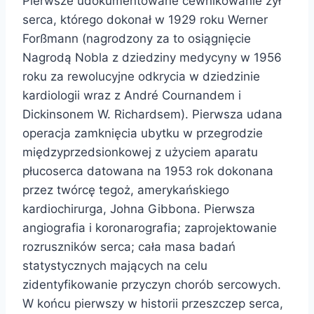
Pierwsze udokumentowane cewnikowanie żył
serca, którego dokonał w 1929 roku Werner
Forßmann (nagrodzony za to osiągnięcie
Nagrodą Nobla z dziedziny medycyny w 1956
roku za rewolucyjne odkrycia w dziedzinie
kardiologii wraz z André Cournandem i
Dickinsonem W. Richardsem). Pierwsza udana
operacja zamknięcia ubytku w przegrodzie
międzyprzedsionkowej z użyciem aparatu
płucoserca datowana na 1953 rok dokonana
przez twórcę tegoż, amerykańskiego
kardiochirurga, Johna Gibbona. Pierwsza
angiografia i koronarografia; zaprojektowanie
rozruszników serca; cała masa badań
statystycznych mających na celu
zidentyfikowanie przyczyn chorób sercowych.
W końcu pierwszy w historii przeszczep serca,