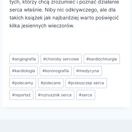
tych, którzy chcą zrozumieć i poznać działanie
serca właśnie. Niby nic odkrywczego, ale dla
takich książek jak najbardziej warto poświęcić
kilka jesiennych wieczorów.
Tagi
#
angiografia
#
choroby sercowe
#
kardiochirurgia
wpisu:
#
kardiologia
#
koronografia
#
medycyna
#
polecamy
#
polecane
#
przeszczep serca
#
reportaż
#
rozrusznik serca
#
serce