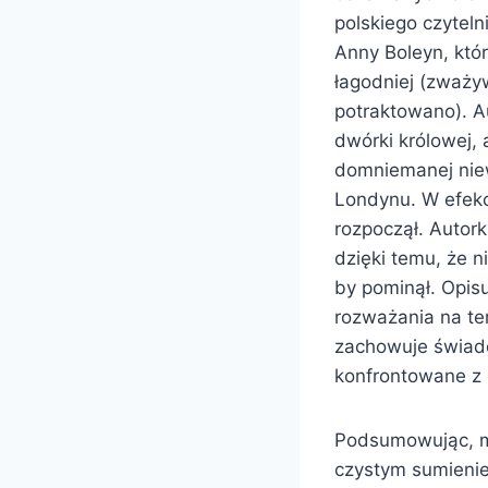
polskiego czytel
Anny Boleyn, któ
łagodniej (zważyw
potraktowano). A
dwórki królowej,
domniemanej niew
Londynu. W efekc
rozpoczął. Autork
dzięki temu, że n
by pominął. Opis
rozważania na tem
zachowuje świado
konfrontowane z 
Podsumowując, m
czystym sumieniem