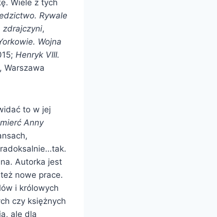
ę. Wiele z tych
edzictwo. Rywale
 zdrajczyni
,
Yorkowie. Wojna
015;
Henryk VIII.
, Warszawa
idać to w jej
śmierć Anny
mansach,
aradoksalnie…tak.
na. Autorka jest
 też nowe prace.
ólów i królowych
ych czy księżnych
ą, ale dla