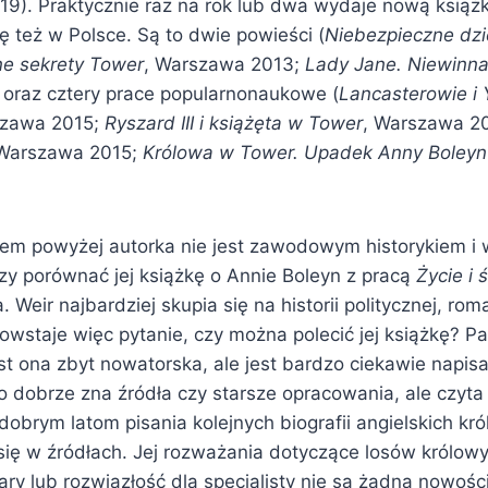
 19). Praktycznie raz na rok lub dwa wydaje nową książk
ię też w Polsce. Są to dwie powieści (
Niebezpieczne dzi
e sekrety Tower
, Warszawa 2013;
Lady Jane. Niewinna
oraz cztery prace popularnonaukowe (
Lancasterowie i 
zawa 2015;
Ryszard III i książęta w Tower
, Warszawa 2
 Warszawa 2015;
Królowa w Tower. Upadek Anny Boleyn
łem powyżej autorka nie jest zawodowym historykiem i w
zy porównać jej książkę o Annie Boleyn z pracą
Życie i 
. Weir najbardziej skupia się na historii politycznej, ro
owstaje więc pytanie, czy można polecić jej książkę? P
st ona zbyt nowatorska, ale jest bardzo ciekawie napisa
ko dobrze zna źródła czy starsze opracowania, ale czyta
 dobrym latom pisania kolejnych biografii angielskich kr
 się w źródłach. Jej rozważania dotyczące losów królow
ry lub rozwiązłość dla specjalisty nie są żadną nowości