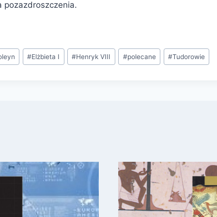
na pozazdroszczenia.
oleyn
#
Elżbieta I
#
Henryk VIII
#
polecane
#
Tudorowie