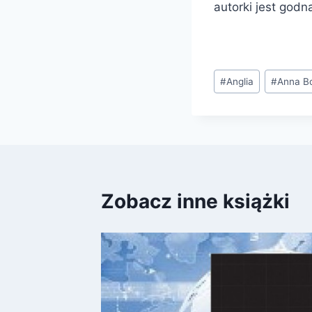
autorki jest god
Tagi
#
Anglia
#
Anna B
wpisu:
Zobacz inne książki