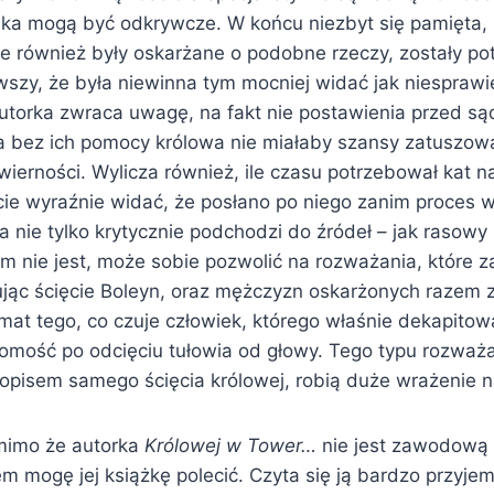
nika mogą być odkrywcze. W końcu niezbyt się pamięta, 
re również były oskarżane o podobne rzeczy, zostały p
szy, że była niewinna tym mocniej widać jak niesprawie
utorka zwraca uwagę, na fakt nie postawienia przed s
 a bez ich pomocy królowa nie miałaby szansy zatuszow
ierności. Wylicza również, ile czasu potrzebował kat n
ie wyraźnie widać, że posłano po niego zanim proces w
a nie tylko krytycznie podchodzi do źródeł – jak rasowy 
im nie jest, może sobie pozwolić na rozważania, które 
ując ścięcie Boleyn, oraz mężczyzn oskarżonych razem z
at tego, co czuje człowiek, którego właśnie dekapitowa
mość po odcięciu tułowia od głowy. Tego typu rozważ
opisem samego ścięcia królowej, robią duże wrażenie na
imo że autorka
Królowej w Tower…
nie jest zawodową h
 mogę jej książkę polecić. Czyta się ją bardzo przyjem