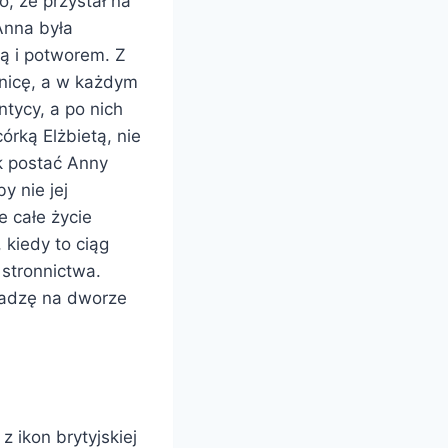
o, że przystał na
 Anna była
ką i potworem. Z
nnicę, a w każdym
ntycy, a po nich
órką Elżbietą, nie
ak postać Anny
y nie jej
e całe życie
, kiedy to ciąg
 stronnictwa.
ładzę na dworze
 ikon brytyjskiej