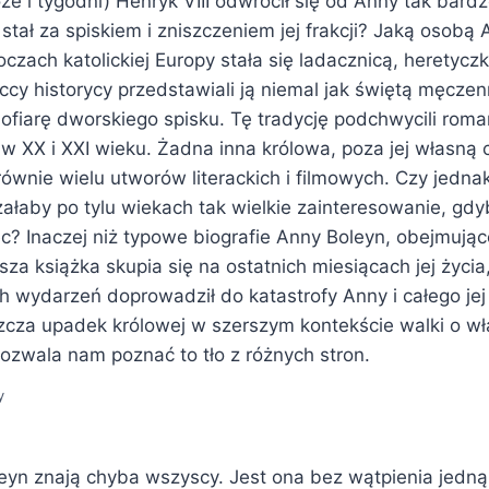
że i tygodni) Henryk VIII odwrócił się od Anny tak bardz
 stał za spiskiem i zniszczeniem jej frakcji? Jaką osobą
zach katolickiej Europy stała się ladacznicą, heretycz
nccy historycy przedstawiali ją niemal jak świętą męcze
 ofiarę dworskiego spisku. Tę tradycję podchwycili roma
 w XX i XXI wieku. Żadna inna królowa, poza jej własną c
równie wielu utworów literackich i filmowych. Czy jedn
łaby po tylu wiekach tak wielkie zainteresowanie, gdyb
ec? Inaczej niż typowe biografie Anny Boleyn, obejmując
jsza książka skupia się na ostatnich miesiącach jej życia
h wydarzeń doprowadził do katastrofy Anny i całego jej
zcza upadek królowej w szerszym kontekście walki o w
 pozwala nam poznać to tło z różnych stron.
y
eyn znają chyba wszyscy. Jest ona bez wątpienia jedną z