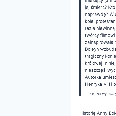
miesięcy (a mo
jej śmierć? Kto
naprawdę? W oc
kolei protesta
razie niewinną
twórcy filmowi
zainspirowała 
Boleyn wzbudza
tragiczny koni
królowej, ninie
nieszczęśliwyc
Autorka umies
Henryka VIII i
z opisu wydawc
Historię Anny Bol