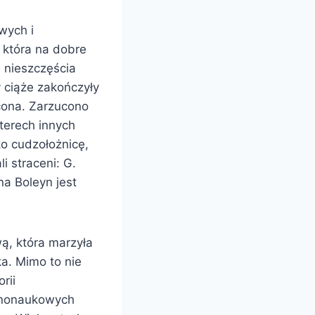
wych i
, która na dobre
 nieszczęścia
zy ciąże zakończyły
acona. Zarzucono
zterech innych
ko cudzołożnicę,
i straceni: G.
na Boleyn jest
ą, która marzyła
ka. Mimo to nie
rii
arnonaukowych