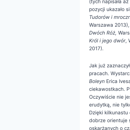
(tych napisała aż
pozycji ukazało s
Tudorów i mroczn
Warszawa 2013), 
Dwóch Róż,
Wars
Król i jego dwór
,
2017).
Jak już zaznaczy
pracach. Wystarc
Boleyn
Erica Ivesa
ciekawostkach. P
Oczywiście nie je
erudytką, nie tyl
Dzięki kilkunastu
dobrze orientuje
oskarżanych o cza