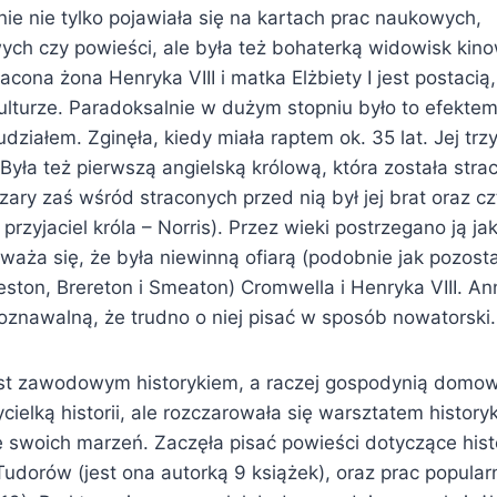
otnie nie tylko pojawiała się na kartach prac naukowych,
ch czy powieści, ale była też bohaterką widowisk kino
racona żona Henryka VIII i matka Elżbiety I jest postacią
ulturze. Paradoksalnie w dużym stopniu było to efektem
j udziałem. Zginęła, kiedy miała raptem ok. 35 lat. Jej tr
 Była też pierwszą angielską królową, która została str
 czary zaś wśród straconych przed nią był jej brat oraz c
rzyjaciel króla – Norris). Przez wieki postrzegano ją ja
uważa się, że była niewinną ofiarą (podobnie jak pozostal
eston, Brereton i Smeaton) Cromwella i Henryka VIII. An
oznawalną, że trudno o niej pisać w sposób nowatorski.
jest zawodowym historykiem, a raczej gospodynią domow
cielką historii, ale rozczarowała się warsztatem history
e swoich marzeń. Zaczęła pisać powieści dotyczące histo
Tudorów (jest ona autorką 9 książek), oraz prac popul