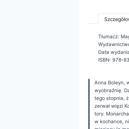
Szczegóło
Tłumacz: Ma
Wydawnictwo
Data wydania
ISBN: 978-8
Anna Boleyn, w
wyobraźnię. D
tego stopnia, 
zerwał więzi K
tory. Monarch
w kochance, nie