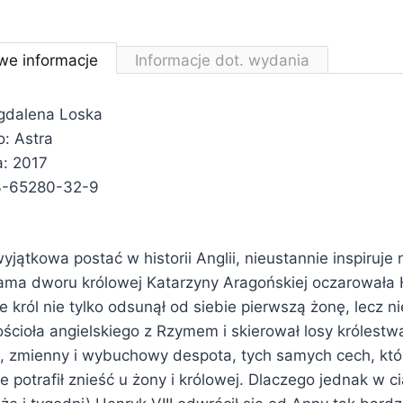
we informacje
Informacje dot. wydania
gdalena Loska
: Astra
: 2017
3-65280-32-9
yjątkowa postać w historii Anglii, nieustannie inspiruje
ama dworu królowej Katarzyny Aragońskiej oczarowała H
że król nie tylko odsunął od siebie pierwszą żonę, lecz 
ościoła angielskiego z Rzymem i skierował losy królestw
a, zmienny i wybuchowy despota, tych samych cech, któ
 potrafił znieść u żony i królowej. Dlaczego jednak w ci