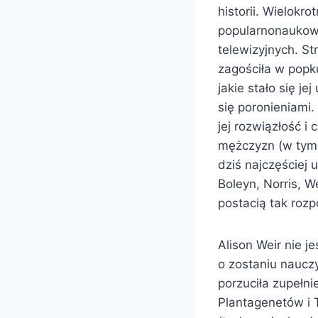
historii. Wielokr
popularnonaukowy
telewizyjnych. St
zagościła w popk
jakie stało się je
się poronieniami.
jej rozwiązłość i
mężczyzn (w tym p
dziś najczęściej 
Boleyn, Norris, W
postacią tak rozp
Alison Weir nie 
o zostaniu nauczy
porzuciła zupełni
Plantagenetów i 