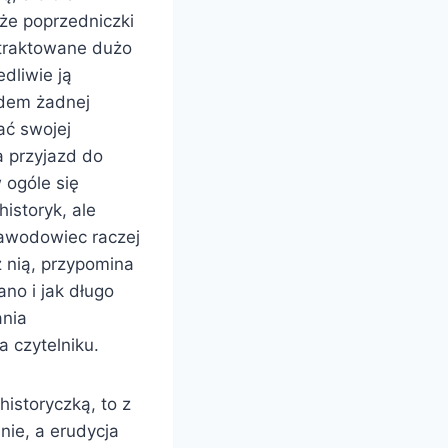
że poprzedniczki
otraktowane dużo
dliwie ją
ądem żadnej
ać swojej
a przyjazd do
 ogóle się
historyk, ale
zawodowiec raczej
 nią, przypomina
no i jak długo
ania
 czytelniku.
istoryczką, to z
nie, a erudycja