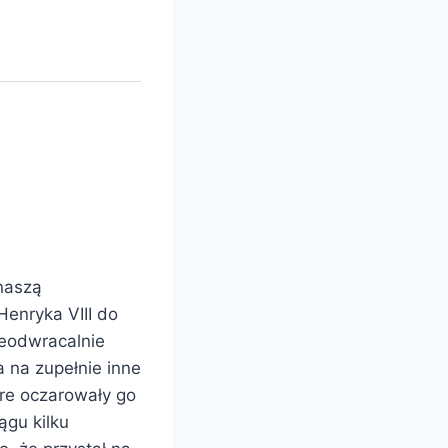
 naszą
enryka VIII do
nieodwracalnie
a na zupełnie inne
re oczarowały go
ągu kilku