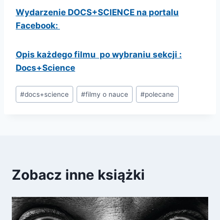
Wydarzenie DOCS+SCIENCE na portalu
Facebook:
Opis każdego filmu po wybraniu sekcji :
Docs+Science
Tagi
#
docs+science
#
filmy o nauce
#
polecane
wpisu:
Zobacz inne książki