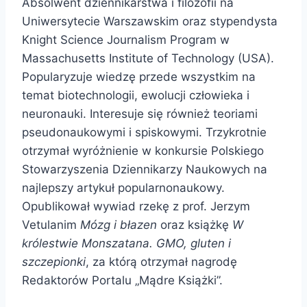
Absolwent dziennikarstwa i filozofii na
Uniwersytecie Warszawskim oraz stypendysta
Knight Science Journalism Program w
Massachusetts Institute of Technology (USA).
Popularyzuje wiedzę przede wszystkim na
temat biotechnologii, ewolucji człowieka i
neuronauki. Interesuje się również teoriami
pseudonaukowymi i spiskowymi. Trzykrotnie
otrzymał wyróżnienie w konkursie Polskiego
Stowarzyszenia Dziennikarzy Naukowych na
najlepszy artykuł popularnonaukowy.
Opublikował wywiad rzekę z prof. Jerzym
Vetulanim
Mózg i błazen
oraz książkę
W
królestwie Monszatana. GMO, gluten i
szczepionki
, za którą otrzymał nagrodę
Redaktorów Portalu „Mądre Książki”.