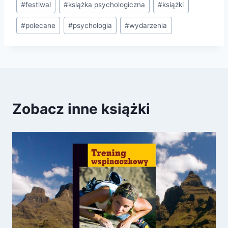
#
festiwal
#
książka psychologiczna
#
książki
wpisu:
#
polecane
#
psychologia
#
wydarzenia
Zobacz inne książki