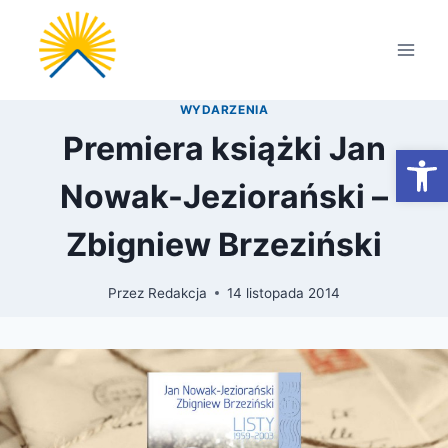
Przejdź
do
treści
WYDARZENIA
Premiera książki Jan
Otwórz
Nowak-Jeziorański –
Zbigniew Brzeziński
Przez
Redakcja
14 listopada 2014