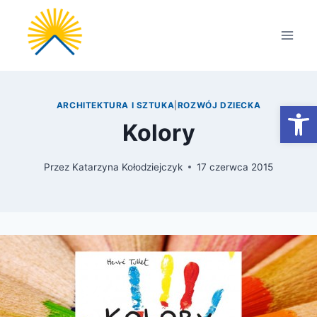
Przejdź
do
treści
Otwórz
ARCHITEKTURA I SZTUKA
|
ROZWÓJ DZIECKA
Kolory
Przez
Katarzyna Kołodziejczyk
17 czerwca 2015