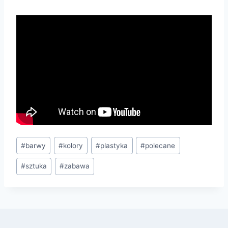
Tagi
#
barwy
#
kolory
#
plastyka
#
polecane
wpisu:
#
sztuka
#
zabawa