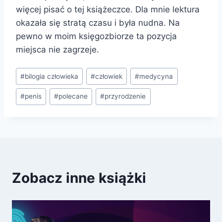
więcej pisać o tej książeczce. Dla mnie lektura
okazała się stratą czasu i była nudna. Na
pewno w moim księgozbiorze ta pozycja
miejsca nie zagrzeje.
Tagi
#
bilogia człowieka
#
człowiek
#
medycyna
wpisu:
#
penis
#
polecane
#
przyrodzenie
Zobacz inne książki